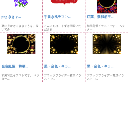
png ききょ...
手書き風ラフご...
紅葉、紫和柄玉...
夏に見かけるききょうを、描
こんにちは。まずは閲覧いた
和風背景イラストです。 ベク
いてみ...
だきあ...
ター...
金色紅葉、和柄...
黒・金色・キラ...
黒・金色・キラ...
和風背景イラストです。 ベク
ブラックフライデー背景イラ
ブラックフライデー背景イラ
ター...
ストで...
ストで...