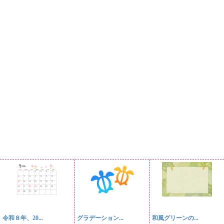
令和８年、20...
グラデーション...
和風グリーンの...