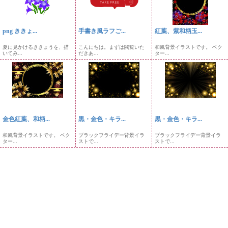
png ききょ...
手書き風ラフご...
紅葉、紫和柄玉...
夏に見かけるききょうを、描
こんにちは。まずは閲覧いた
和風背景イラストです。 ベク
いてみ...
だきあ...
ター...
金色紅葉、和柄...
黒・金色・キラ...
黒・金色・キラ...
和風背景イラストです。 ベク
ブラックフライデー背景イラ
ブラックフライデー背景イラ
ター...
ストで...
ストで...