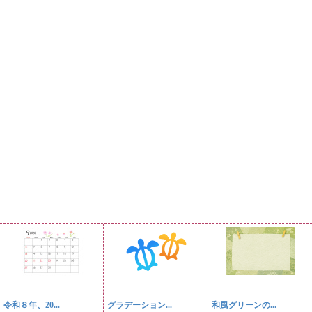
令和８年、20...
グラデーション...
和風グリーンの...