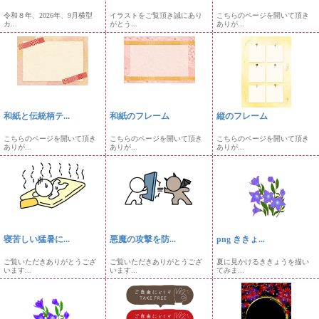
令和８年、2026年、9月横型
イラストをご覧頂き誠にあり
こちらのページを開いて頂き
カ...
がとう...
ありが...
和紙と伝統柄テ...
和紙のフレーム
縦のフレーム
こちらのページを開いて頂き
こちらのページを開いて頂き
こちらのページを開いて頂き
ありが...
ありが...
ありが...
寝苦しい猛暑に...
悪魔の攻撃を防...
png ききょ...
ご覧いただきありがとうござ
ご覧いただきありがとうござ
夏に見かけるききょうを描い
います...
います...
てみま...