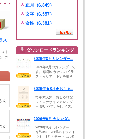
正月（6,849）
文字（6,557）
女性（6,381）
ラス
ダウンロードランキング
ラスト
た。分
2026年8月カレンダー...
2026年8月のカレンダーで
す。 季節のかわいいイラ
スト入りで、予定を描き
込めるスペ...
2026年★8月★おしゃ...
毎年大人気！おしゃれな
さん
レトロデザインカレンダ
ー 使いやすいA4サイズ。
illust...
2026年8月 カレンダ...
さん
2026年8月 カレンダー
令和8年 A4横のイラスト
です。8月をテーマにお祭