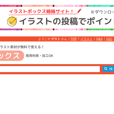
ようこそ
ゲスト
さん
TOP
イラスト
Q&A
日記