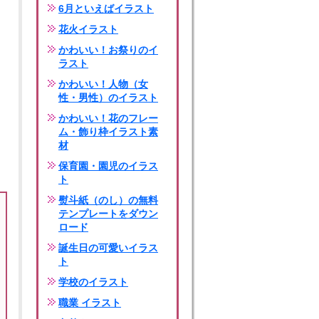
6月といえばイラスト
花火イラスト
かわいい！お祭りのイ
ラスト
かわいい！人物（女
性・男性）のイラスト
かわいい！花のフレー
ム・飾り枠イラスト素
材
保育園・園児のイラス
ト
熨斗紙（のし）の無料
テンプレートをダウン
ロード
誕生日の可愛いイラス
ト
学校のイラスト
職業 イラスト