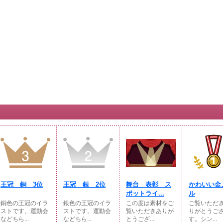
王冠 銅 3位
王冠 銀 2位
舞台 表彰 ス
かわいい金
ポットライ...
ル
銅色の王冠のイラ
銀色の王冠のイラ
この度は素材をご
ご覧いただ
ストです。運動会
ストです。運動会
覧いただきありが
りがとうご
などちら...
などちら...
とうござ...
す。シン...