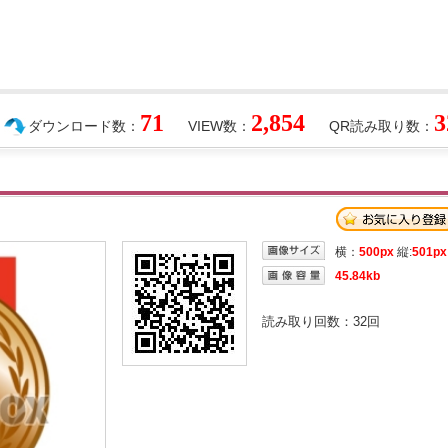
71
2,854
3
ダウンロード数：
VIEW数：
QR読み取り数：
横：
500px
縦:
501px
45.84kb
読み取り回数：
32
回