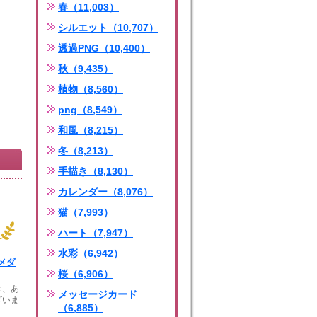
春（11,003）
シルエット（10,707）
透過PNG（10,400）
秋（9,435）
植物（8,560）
png（8,549）
和風（8,215）
冬（8,213）
手描き（8,130）
カレンダー（8,076）
猫（7,993）
ハート（7,947）
水彩（6,942）
メダ
桜（6,906）
き、あ
メッセージカード
ざいま
（6,885）