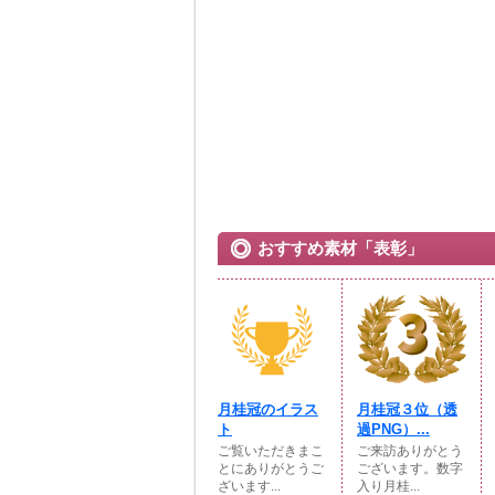
おすすめ素材「表彰」
月桂冠のイラス
月桂冠３位（透
ト
過PNG）...
ご覧いただきまこ
ご来訪ありがとう
とにありがとうご
ございます。数字
ざいます...
入り月桂...