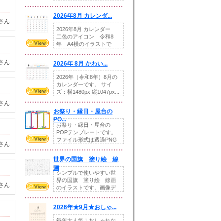
りの提...
2026年8月 カレンダ...
さん
2026年8月 カレンダー
二色のアイコン 令和8
年 A4横のイラストで
す。8月をテ...
さん
2026年 8月 かわい...
2026年（令和8年）8月の
カレンダーです。 サイ
ズ：横1480px 縦1047px...
さん
お祭り・縁日・屋台の
PO...
お祭り・縁日・屋台の
POPテンプレートです。
ファイル形式は透過PNG
さん
です。---太め...
世界の国旗 塗り絵 線
画
シンプルで使いやすい世
界の国旗 塗り絵 線画
さん
のイラストです。画像デ
ータとEPSデータ...
2026年★9月★おしゃ...
毎年大人気！おしゃれな