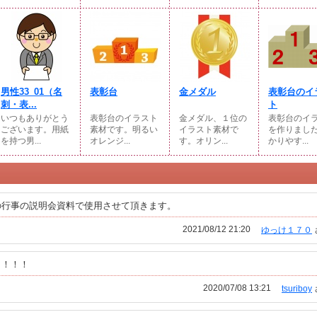
男性33_01（名
表彰台
金メダル
表彰台のイ
刺・表...
ト
いつもありがとう
表彰台のイラスト
金メダル、１位の
表彰台のイ
ございます。用紙
素材です。明るい
イラスト素材で
を作りまし
を持つ男...
オレンジ...
す。オリン...
かりやす...
の行事の説明会資料で使用させて頂きます。
2021/08/12 21:20
ゆっけ１７０
！！！！
2020/07/08 13:21
tsuriboy