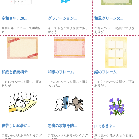
令和８年、20...
グラデーション...
和風グリーンの...
令和８年、2026年、9月横型
イラストをご覧頂き誠にあり
こちらのページを開いて頂き
カ...
がとう...
ありが...
和紙と伝統柄テ...
和紙のフレーム
縦のフレーム
こちらのページを開いて頂き
こちらのページを開いて頂き
こちらのページを開いて頂き
ありが...
ありが...
ありが...
寝苦しい猛暑に...
悪魔の攻撃を防...
png ききょ...
ご覧いただきありがとうござ
ご覧いただきありがとうござ
夏に見かけるききょうを描い