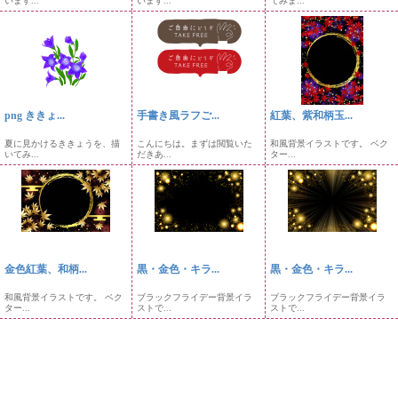
います...
います...
てみま...
png ききょ...
手書き風ラフご...
紅葉、紫和柄玉...
夏に見かけるききょうを、描
こんにちは。まずは閲覧いた
和風背景イラストです。 ベク
いてみ...
だきあ...
ター...
金色紅葉、和柄...
黒・金色・キラ...
黒・金色・キラ...
和風背景イラストです。 ベク
ブラックフライデー背景イラ
ブラックフライデー背景イラ
ター...
ストで...
ストで...