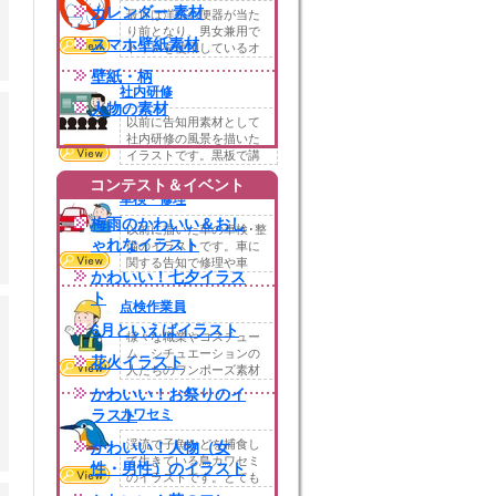
カレンダー 素材
最近は洋式の便器が当た
り前となり、男女兼用で
スマホ壁紙素材
トイレを使用しているオ
フィスも多いと思い...
壁紙・柄
社内研修
人物の素材
以前に告知用素材として
社内研修の風景を描いた
イラストです。黒板で講
義を受けているイラ...
コンテスト＆イベント
車検・修理
梅雨のかわいい＆おし
以前に描いた車の車検･整
ゃれなイラスト
備のイラストです。車に
関する告知で修理や車
かわいい！七夕イラス
検、整備などにお使...
ト
点検作業員
6月といえばイラスト
様々な職業やコスチュー
ム、シチュエーションの
花火イラスト
人たちのワンポーズ素材
の「点検作業員」で...
かわいい！お祭りのイ
ラスト
カワセミ
渓流で子魚などを捕食し
かわいい！人物（女
て生きている鳥カワセミ
性・男性）のイラスト
のイラストです。とても
カラフルで美しい光...