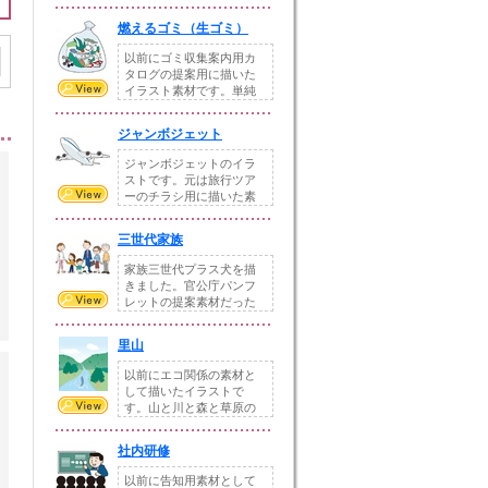
ような事柄やイベント...
燃えるゴミ（生ゴミ）
以前にゴミ収集案内用カ
タログの提案用に描いた
イラスト素材です。単純
な燃えるゴミと燃え...
ジャンボジェット
ジャンボジェットのイラ
ストです。元は旅行ツア
ーのチラシ用に描いた素
材なので、飛行機で...
三世代家族
家族三世代プラス犬を描
きました。官公庁パンフ
レットの提案素材だった
こともあり、出来る...
里山
以前にエコ関係の素材と
して描いたイラストで
す。山と川と森と草原の
ある里山、そしてそこ...
社内研修
以前に告知用素材として