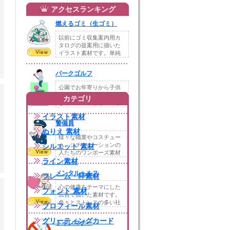
アクセスランキング
燃えるゴミ（生ゴミ）
以前にゴミ収集案内用カ
タログの提案用に描いた
イラスト素材です。単純
な燃えるゴミと燃え...
パークゴルフ
公園でお年寄りから子供
まで幅広い年代の人がで
カテゴリ
きるスポーツとして親し
まれている「パーク...
イラスト素材
警備員
ぬりえ 素材
様々な職業やコスチュー
ム、シチュエーションの
シルエット 素材
人たちのワンポーズ素材
ライン素材
の「警備員」です。...
メンタルヘルス
フレーム・枠素材
心の健康をテーマにした
フォント 素材
広告で描いた素材です。
色々とストレスの多い社
プロフィール素材
会なので老若男女問...
グリーティングカード
トイレマナー