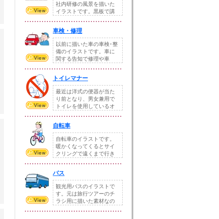
社内研修の風景を描いた
イラストです。黒板で講
義を受けているイラ...
車検・修理
以前に描いた車の車検･整
備のイラストです。車に
関する告知で修理や車
検、整備などにお使...
トイレマナー
最近は洋式の便器が当た
り前となり、男女兼用で
トイレを使用しているオ
フィスも多いと思い...
自転車
自転車のイラストです。
暖かくなってくるとサイ
クリングで遠くまで行き
たくなりますね。私...
バス
観光用バスのイラストで
す。元は旅行ツアーのチ
ラシ用に描いた素材なの
で、高速バスでの観...