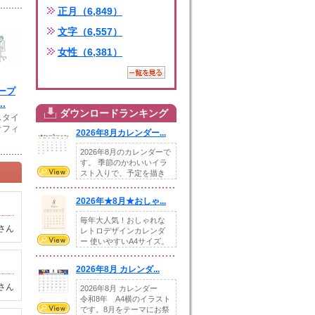
正月（6,849）
文字（6,557）
女性（6,381）
ープ
.
ダウンロードランキング
スタイ
オフィ
2026年8月カレンダー...
2026年8月のカレンダーで
す。 季節のかわいいイラ
スト入りで、予定を描き
込めるスペ...
2026年★8月★おしゃ...
毎年大人気！おしゃれな
さん
レトロデザインカレンダ
ー 使いやすいA4サイズ。
illust...
2026年8月 カレンダ...
さん
2026年8月 カレンダー
令和8年 A4横のイラスト
です。8月をテーマにお祭