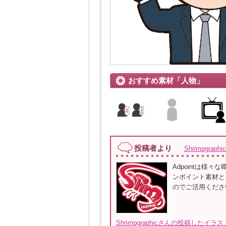
おすすめ素材「人物」
投稿者より
Shrimpgraph
Adpointは
ンポイント素材と
のでご活用くださ
Shrimpgraphicさんの投稿したイラ