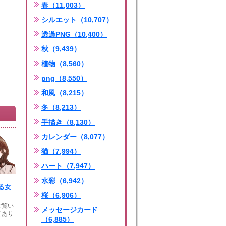
春（11,003）
シルエット（10,707）
透過PNG（10,400）
秋（9,439）
植物（8,560）
png（8,550）
和風（8,215）
冬（8,213）
手描き（8,130）
カレンダー（8,077）
猫（7,994）
ハート（7,947）
水彩（6,942）
る女
桜（6,906）
ご覧い
メッセージカード
てあり
（6,885）