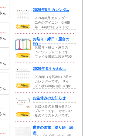
りの提...
2026年8月 カレンダ...
さん
2026年8月 カレンダー
二色のアイコン 令和8
年 A4横のイラストで
す。8月をテ...
さん
お祭り・縁日・屋台の
PO...
お祭り・縁日・屋台の
POPテンプレートです。
ファイル形式は透過PNG
です。---太め...
さん
2026年 8月 かわい...
2026年（令和8年）8月の
カレンダーです。 サイ
ズ：横1480px 縦1047px...
さん
お盆休みのお知らせ
お盆休みのお知らせテン
プレートです。 かわいい
さん
夏のイラスト入りです。
休業日の日付けを...
世界の国旗 塗り絵 線
画
シンプルで使いやすい世