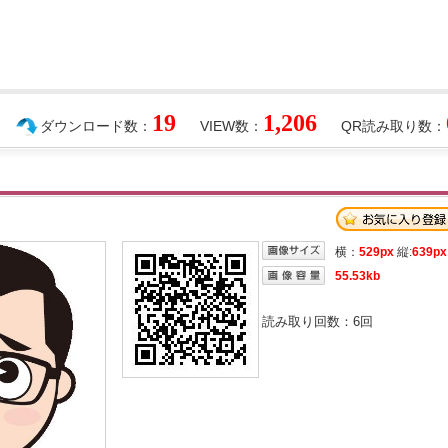
19
1,206
ダウンロード数：
VIEW数：
QR読み取り数：
横：
529px
縦:
639px
55.53kb
読み取り回数：
6
回