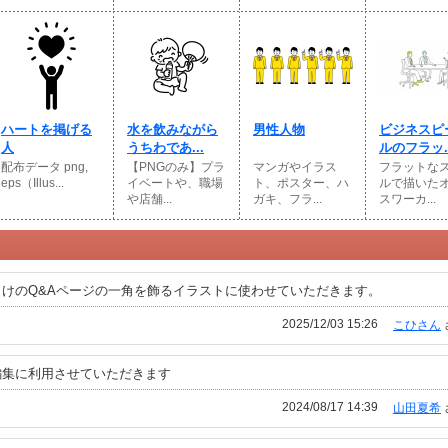
ハートを掲げる
水を飲みながら
男性人物
ビジネスピ
人
うちわであ...
ルのフラッ..
配布データ png,
【PNGのみ】プラ
マンガやイラス
フラットな
eps（Illus...
イベートや、職場
ト、ポスター、ハ
ルで描いた
や店舗...
ガキ、フラ...
スワーカ...
けのQ&Aページの一角を飾るイラストに使わせていただきます。
2025/12/03 15:26
こひさん
編集に利用させていただきます
2024/08/17 14:39
山田夏希