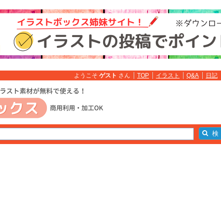
ようこそ
ゲスト
さん
TOP
イラスト
Q&A
日記