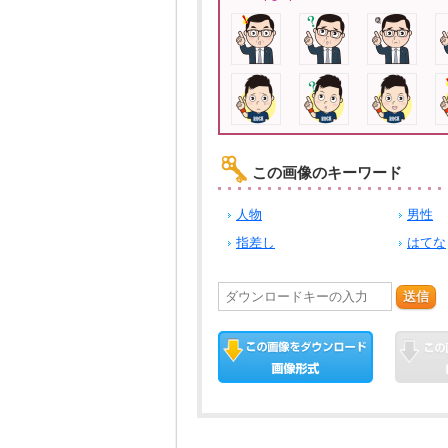
この画像のキーワード
人物
男性
指差し
はてな
送信