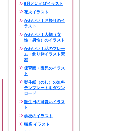
6月といえばイラスト
花火イラスト
かわいい！お祭りのイ
ラスト
かわいい！人物（女
性・男性）のイラスト
かわいい！花のフレー
ム・飾り枠イラスト素
材
保育園・園児のイラス
ト
熨斗紙（のし）の無料
テンプレートをダウン
ロード
誕生日の可愛いイラス
ト
学校のイラスト
職業 イラスト