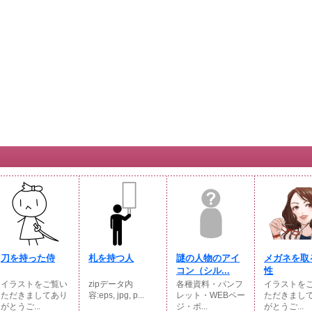
刀を持った侍
札を持つ人
謎の人物のアイ
メガネを取
コン（シル...
性
イラストをご覧い
zipデータ内
各種資料・パンフ
イラストを
ただきましてあり
容:eps, jpg, p...
レット・WEBペー
ただきまし
がとうご...
ジ・ポ...
がとうご...