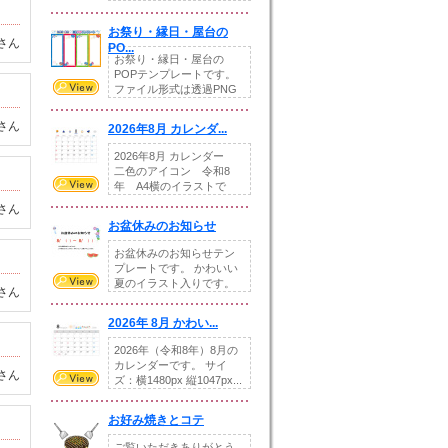
りの提...
お祭り・縁日・屋台の
さん
PO...
お祭り・縁日・屋台の
POPテンプレートです。
ファイル形式は透過PNG
です。---太め...
さん
2026年8月 カレンダ...
2026年8月 カレンダー
二色のアイコン 令和8
年 A4横のイラストで
す。8月をテ...
さん
お盆休みのお知らせ
お盆休みのお知らせテン
プレートです。 かわいい
夏のイラスト入りです。
さん
休業日の日付けを...
2026年 8月 かわい...
2026年（令和8年）8月の
カレンダーです。 サイ
さん
ズ：横1480px 縦1047px...
お好み焼きとコテ
ご覧いただきありがとう