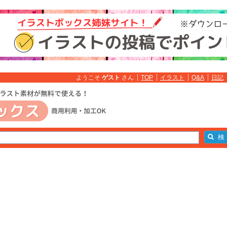
ようこそ
ゲスト
さん
TOP
イラスト
Q&A
日記