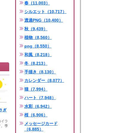
春（11,003）
シルエット（10,717）
透過PNG（10,400）
秋（9,439）
植物（8,560）
png（8,550）
和風（8,218）
冬（8,213）
手描き（8,130）
カレンダー（8,077）
猫（7,994）
ハート（7,948）
水彩（6,942）
さぎ
桜（6,906）
のイラ
メッセージカード
す。季
（6,885）