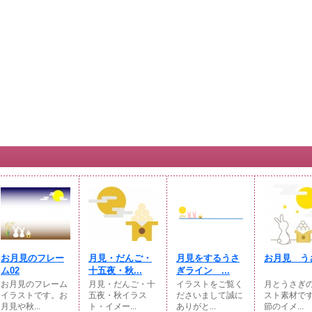
お月見のフレー
月見・だんご・
月見をするうさ
お月見 う
ム02
十五夜・秋...
ぎライン ...
お月見のフレーム
月見・だんご・十
イラストをご覧く
月とうさぎ
イラストです。お
五夜・秋イラス
ださいまして誠に
スト素材で
月見や秋...
ト・イメー...
ありがと...
節のイメ...