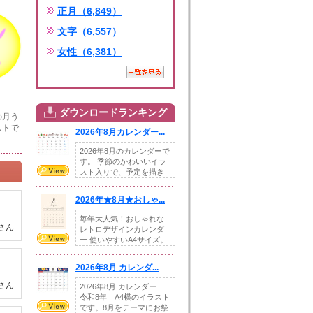
正月（6,849）
文字（6,557）
女性（6,381）
ダウンロードランキング
の月う
ストで
2026年8月カレンダー...
2026年8月のカレンダーで
す。 季節のかわいいイラ
スト入りで、予定を描き
込めるスペ...
2026年★8月★おしゃ...
毎年大人気！おしゃれな
さん
レトロデザインカレンダ
ー 使いやすいA4サイズ。
illust...
2026年8月 カレンダ...
さん
2026年8月 カレンダー
令和8年 A4横のイラスト
です。8月をテーマにお祭