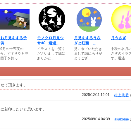
お月見をする子
モノクロ月見ウ
月見をするうさ
月うさぎ
供
サギ 透過...
ぎと紅葉 ...
9月の十五夜の
イラストをご覧く
見に来ていただき
中秋の名月
夜、すすきや月見
ださいまして誠に
まして誠にありが
さぎのイラ
団子を飾っ...
ありがと...
とうござ...
す。透過...
させて頂きます。
2025/12/11 12:01
村上 彩香
品に刻印したいと思います。
2025/09/14 04:39
akakome