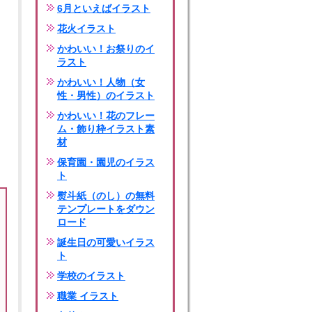
6月といえばイラスト
花火イラスト
かわいい！お祭りのイ
ラスト
かわいい！人物（女
性・男性）のイラスト
かわいい！花のフレー
ム・飾り枠イラスト素
材
保育園・園児のイラス
ト
熨斗紙（のし）の無料
テンプレートをダウン
ロード
誕生日の可愛いイラス
ト
学校のイラスト
職業 イラスト