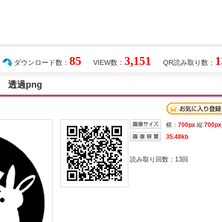
85
3,151
1
ダウンロード数：
VIEW数：
QR読み取り数：
 透過png
横：
700px
縦:
700px
35.48kb
読み取り回数：
13
回