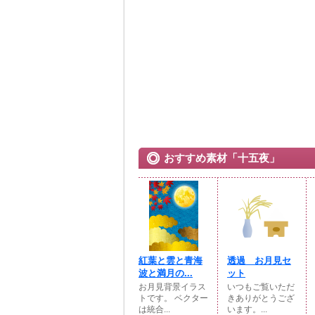
おすすめ素材「十五夜」
紅葉と雲と青海
透過 お月見セ
波と満月の...
ット
お月見背景イラス
いつもご覧いただ
トです。 ベクター
きありがとうござ
は統合...
います。...