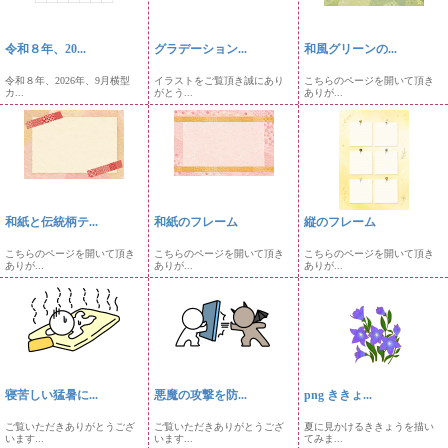
令和８年、20...
グラデーション...
和風グリーンの...
令和８年、2026年、9月横型
イラストをご覧頂き誠にあり
こちらのページを開いて頂き
カ...
がとう...
ありが...
和紙と伝統柄テ...
和紙のフレーム
縦のフレーム
こちらのページを開いて頂き
こちらのページを開いて頂き
こちらのページを開いて頂き
ありが...
ありが...
ありが...
寝苦しい猛暑に...
悪魔の攻撃を防...
png ききょ...
ご覧いただきありがとうござ
ご覧いただきありがとうござ
夏に見かけるききょうを描い
います...
います...
てみま...