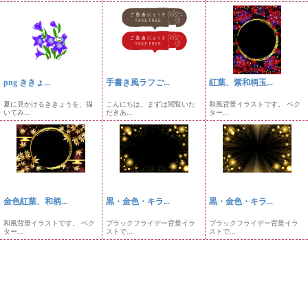
png ききょ...
手書き風ラフご...
紅葉、紫和柄玉...
夏に見かけるききょうを、描
こんにちは。まずは閲覧いた
和風背景イラストです。 ベク
いてみ...
だきあ...
ター...
金色紅葉、和柄...
黒・金色・キラ...
黒・金色・キラ...
和風背景イラストです。 ベク
ブラックフライデー背景イラ
ブラックフライデー背景イラ
ター...
ストで...
ストで...