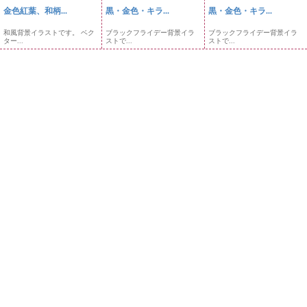
金色紅葉、和柄...
黒・金色・キラ...
黒・金色・キラ...
和風背景イラストです。 ベク
ブラックフライデー背景イラ
ブラックフライデー背景イラ
ター...
ストで...
ストで...