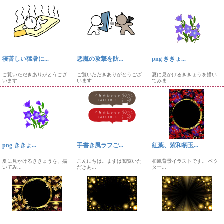
寝苦しい猛暑に...
悪魔の攻撃を防...
png ききょ...
ご覧いただきありがとうござ
ご覧いただきありがとうござ
夏に見かけるききょうを描い
います...
います...
てみま...
png ききょ...
手書き風ラフご...
紅葉、紫和柄玉...
夏に見かけるききょうを、描
こんにちは。まずは閲覧いた
和風背景イラストです。 ベク
いてみ...
だきあ...
ター...