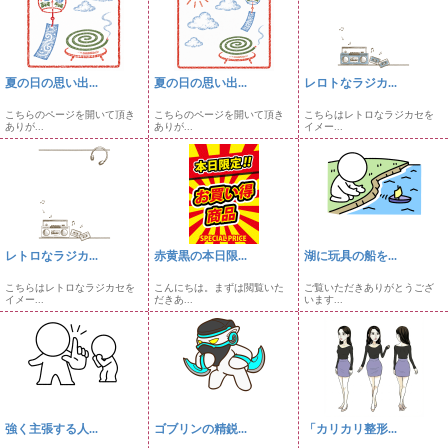
夏の日の思い出...
夏の日の思い出...
レロトなラジカ...
こちらのページを開いて頂き
こちらのページを開いて頂き
こちらはレトロなラジカセを
ありが...
ありが...
イメー...
レトロなラジカ...
赤黄黒の本日限...
湖に玩具の船を...
こちらはレトロなラジカセを
こんにちは。まずは閲覧いた
ご覧いただきありがとうござ
イメー...
だきあ...
います...
強く主張する人...
ゴブリンの精鋭...
「カリカリ整形...