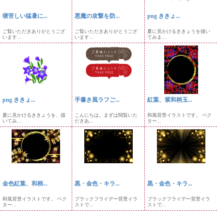
寝苦しい猛暑に...
悪魔の攻撃を防...
png ききょ...
ご覧いただきありがとうござ
ご覧いただきありがとうござ
夏に見かけるききょうを描い
います...
います...
てみま...
png ききょ...
手書き風ラフご...
紅葉、紫和柄玉...
夏に見かけるききょうを、描
こんにちは。まずは閲覧いた
和風背景イラストです。 ベク
いてみ...
だきあ...
ター...
金色紅葉、和柄...
黒・金色・キラ...
黒・金色・キラ...
和風背景イラストです。 ベク
ブラックフライデー背景イラ
ブラックフライデー背景イラ
ター...
ストで...
ストで...