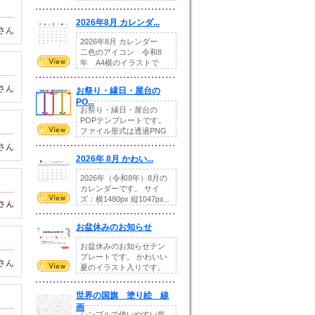
りの提...
2026年8月 カレンダ...
さん
2026年8月 カレンダー
二色のアイコン 令和8
年 A4横のイラストで
す。8月をテ...
さん
お祭り・縁日・屋台の
PO...
お祭り・縁日・屋台の
POPテンプレートです。
ファイル形式は透過PNG
です。---太め...
さん
2026年 8月 かわい...
2026年（令和8年）8月の
カレンダーです。 サイ
ズ：横1480px 縦1047px...
さん
お盆休みのお知らせ
お盆休みのお知らせテン
プレートです。 かわいい
さん
夏のイラスト入りです。
休業日の日付けを...
世界の国旗 塗り絵 線
画
シンプルで使いやすい世