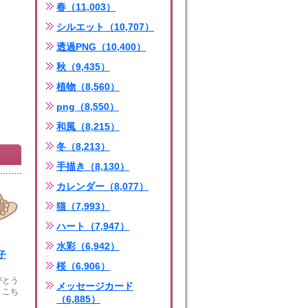
春（11,003）
シルエット（10,707）
透過PNG（10,400）
秋（9,435）
植物（8,560）
png（8,550）
和風（8,215）
冬（8,213）
手描き（8,130）
カレンダー（8,077）
猫（7,993）
ハート（7,947）
水彩（6,942）
子
桜（6,906）
がとう
メッセージカード
。こち
（6,885）