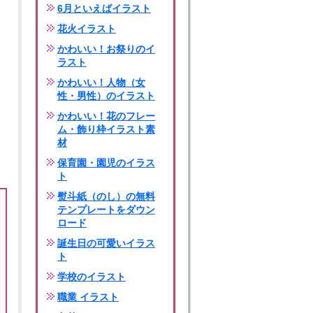
6月といえばイラスト
花火イラスト
かわいい！お祭りのイ
ラスト
かわいい！人物（女
性・男性）のイラスト
かわいい！花のフレー
ム・飾り枠イラスト素
材
保育園・園児のイラス
ト
熨斗紙（のし）の無料
テンプレートをダウン
ロード
誕生日の可愛いイラス
ト
学校のイラスト
職業 イラスト