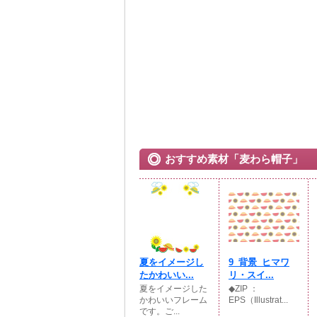
おすすめ素材「麦わら帽子」
夏をイメージし
9_背景_ヒマワ
たかわいい...
リ・スイ...
夏をイメージした
◆ZIP ：
かわいいフレーム
EPS（Illustrat...
です。ご...