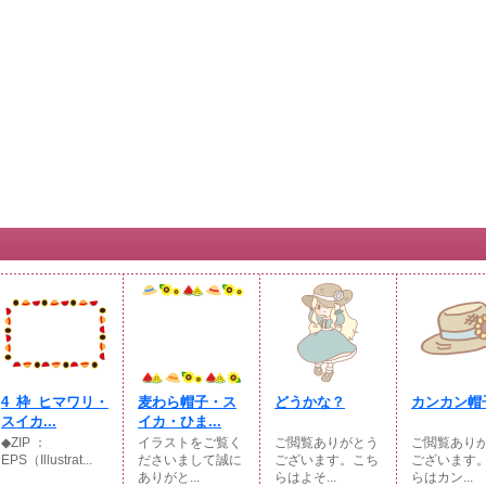
4_枠_ヒマワリ・
麦わら帽子・ス
どうかな？
カンカン帽
スイカ...
イカ・ひま...
◆ZIP ：
イラストをご覧く
ご閲覧ありがとう
ご閲覧あり
EPS（Illustrat...
ださいまして誠に
ございます。こち
ございます
ありがと...
らはよそ...
らはカン...