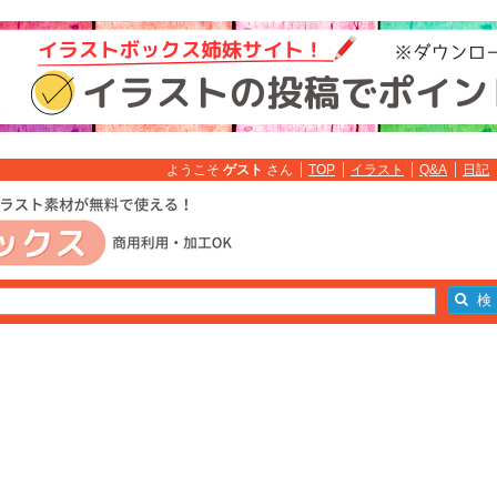
ようこそ
ゲスト
さん
TOP
イラスト
Q&A
日記