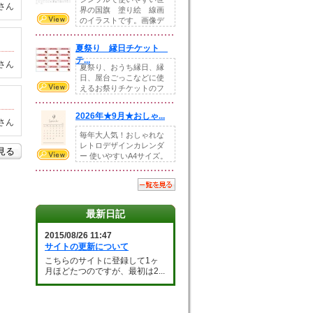
さん
界の国旗 塗り絵 線画
のイラストです。画像デ
ータとEPSデータ...
夏祭り 縁日チケット
テ...
さん
夏祭り、おうち縁日、縁
日、屋台ごっこなどに使
えるお祭りチケットのフ
ォーマットです。Z...
2026年★9月★おしゃ...
さん
毎年大人気！おしゃれな
レトロデザインカレンダ
を見る
ー 使いやすいA4サイズ。
illust...
最新日記
2015/08/26 11:47
サイトの更新について
こちらのサイトに登録して1ヶ
月ほどたつのですが、最初は2...