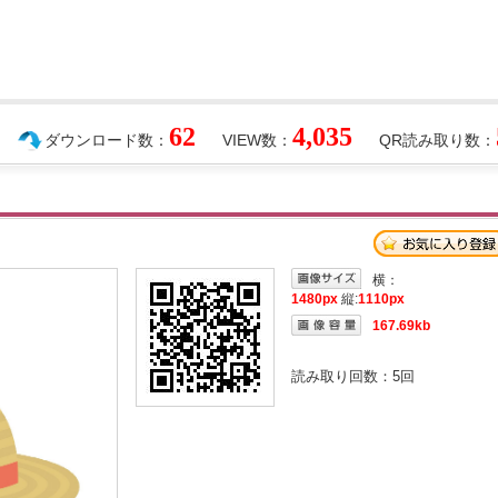
62
4,035
ダウンロード数：
VIEW数：
QR読み取り数：
横：
1480px
縦:
1110px
167.69kb
読み取り回数：
5
回