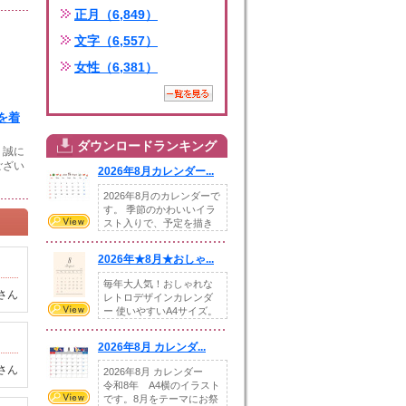
正月（6,849）
文字（6,557）
女性（6,381）
を着
ダウンロードランキング
、誠に
ござい
2026年8月カレンダー...
2026年8月のカレンダーで
す。 季節のかわいいイラ
スト入りで、予定を描き
込めるスペ...
2026年★8月★おしゃ...
毎年大人気！おしゃれな
さん
レトロデザインカレンダ
ー 使いやすいA4サイズ。
illust...
2026年8月 カレンダ...
さん
2026年8月 カレンダー
令和8年 A4横のイラスト
です。8月をテーマにお祭