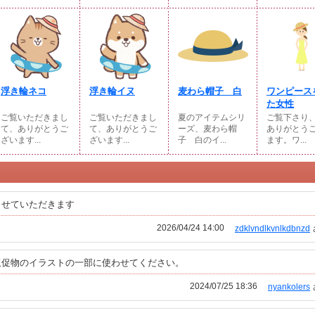
浮き輪ネコ
浮き輪イヌ
麦わら帽子 白
ワンピース
た女性
ご覧いただきまし
ご覧いただきまし
夏のアイテムシリ
ご覧下さり
て、ありがとうご
て、ありがとうご
ーズ、麦わら帽
ありがとう
ざいます...
ざいます...
子 白のイ...
ます。ワ...
させていただきます
2026/04/24 14:00
zdklvndlkvnlkdbnzd
販促物のイラストの一部に使わせてください。
2024/07/25 18:36
nyankolers