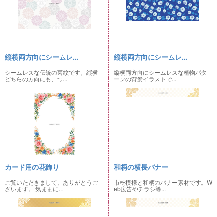
縦横両方向にシームレ...
縦横両方向にシームレ...
シームレスな伝統の菊紋です。縦横
縦横両方向にシームレスな植物パタ
どちらの方向にも、つ...
ーンの背景イラストで...
カード用の花飾り
和柄の横長バナー
ご覧いただきまして、ありがとうご
市松模様と和柄のバナー素材です。W
ざいます。 気ままに...
eb広告やチラシ等...