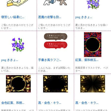
寝苦しい猛暑に...
悪魔の攻撃を防...
png ききょ...
ご覧いただきありがとうござ
ご覧いただきありがとうござ
夏に見かけるききょうを描い
います...
います...
てみま...
png ききょ...
手書き風ラフご...
紅葉、紫和柄玉...
夏に見かけるききょうを、描
こんにちは。まずは閲覧いた
和風背景イラストです。 ベク
いてみ...
だきあ...
ター...
金色紅葉、和柄...
黒・金色・キラ...
黒・金色・キラ...
和風背景イラストです。 ベク
ブラックフライデー背景イラ
ブラックフライデー背景イラ