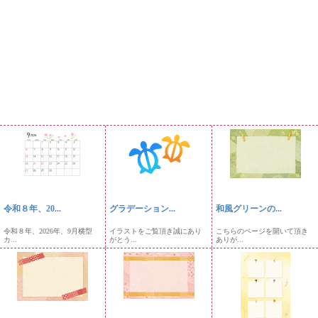
令和８年、20...
グラデーション...
和風グリーンの...
令和８年、2026年、9月横型
イラストをご覧頂き誠にあり
こちらのページを開いて頂き
カ...
がとう...
ありが...