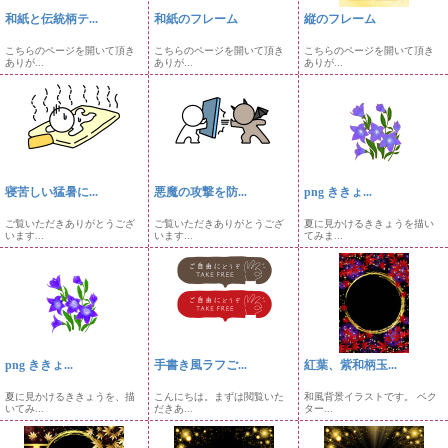
和紙と伝統柄テ...
和紙のフレーム
縦のフレーム
こちらのページを開いて頂き
こちらのページを開いて頂き
こちらのページを開いて頂き
ありが...
ありが...
ありが...
寝苦しい猛暑に...
悪魔の攻撃を防...
png ききょ...
ご覧いただきありがとうござ
ご覧いただきありがとうござ
夏に見かけるききょうを描い
います...
います...
てみま...
png ききょ...
手書き風ラフご...
紅葉、紫和柄玉...
夏に見かけるききょうを、描
こんにちは。まずは閲覧いた
和風背景イラストです。 ベク
いてみ...
だきあ...
ター...