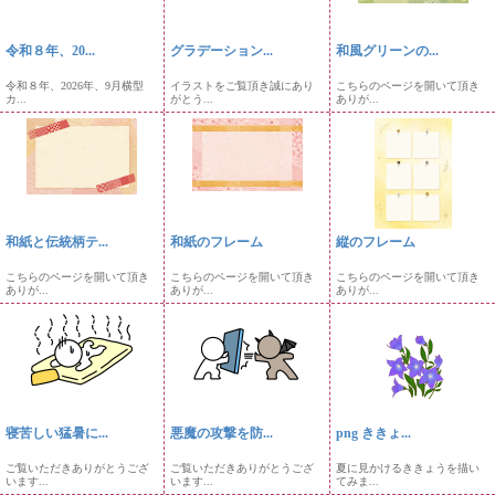
令和８年、20...
グラデーション...
和風グリーンの...
令和８年、2026年、9月横型
イラストをご覧頂き誠にあり
こちらのページを開いて頂き
カ...
がとう...
ありが...
和紙と伝統柄テ...
和紙のフレーム
縦のフレーム
こちらのページを開いて頂き
こちらのページを開いて頂き
こちらのページを開いて頂き
ありが...
ありが...
ありが...
寝苦しい猛暑に...
悪魔の攻撃を防...
png ききょ...
ご覧いただきありがとうござ
ご覧いただきありがとうござ
夏に見かけるききょうを描い
います...
います...
てみま...