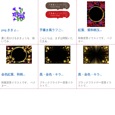
png ききょ...
手書き風ラフご...
紅葉、紫和柄玉...
夏に見かけるききょうを、描
こんにちは。まずは閲覧いた
和風背景イラストです。 ベク
いてみ...
だきあ...
ター...
金色紅葉、和柄...
黒・金色・キラ...
黒・金色・キラ...
和風背景イラストです。 ベク
ブラックフライデー背景イラ
ブラックフライデー背景イラ
ター...
ストで...
ストで...