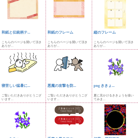
和紙と伝統柄テ...
和紙のフレーム
縦のフレーム
こちらのページを開いて頂き
こちらのページを開いて頂き
こちらのページを開いて頂き
ありが...
ありが...
ありが...
寝苦しい猛暑に...
悪魔の攻撃を防...
png ききょ...
ご覧いただきありがとうござ
ご覧いただきありがとうござ
夏に見かけるききょうを描い
います...
います...
てみま...