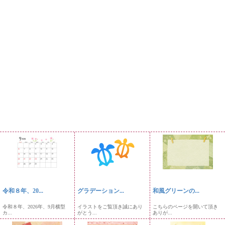
令和８年、20...
グラデーション...
和風グリーンの...
令和８年、2026年、9月横型
イラストをご覧頂き誠にあり
こちらのページを開いて頂き
カ...
がとう...
ありが...