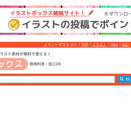
ようこそ
ゲスト
さん
TOP
イラスト
Q&A
日記