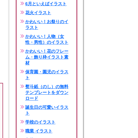
6月といえばイラスト
花火イラスト
かわいい！お祭りのイ
ラスト
かわいい！人物（女
性・男性）のイラスト
かわいい！花のフレー
ム・飾り枠イラスト素
材
保育園・園児のイラス
ト
熨斗紙（のし）の無料
テンプレートをダウン
ロード
誕生日の可愛いイラス
ト
学校のイラスト
職業 イラスト