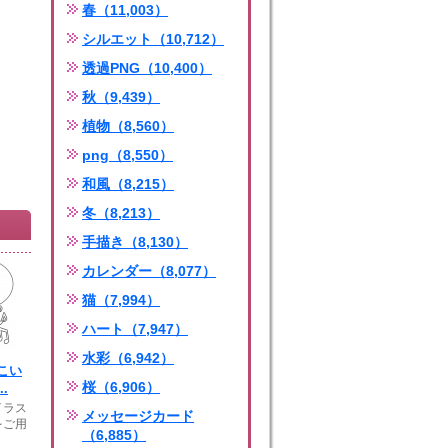
春（11,003）
シルエット（10,712）
透過PNG（10,400）
秋（9,439）
植物（8,560）
png（8,550）
和風（8,215）
冬（8,213）
手描き（8,130）
カレンダー（8,077）
猫（7,994）
ハート（7,947）
水彩（6,942）
こい
桜（6,906）
.
イラス
メッセージカード
をご用
（6,885）