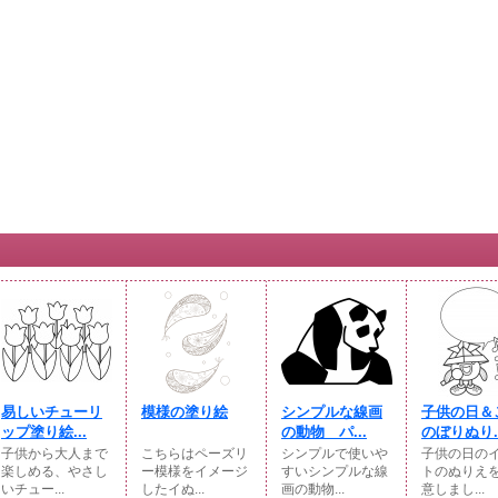
易しいチューリ
模様の塗り絵
シンプルな線画
子供の日＆
ップ塗り絵...
の動物 パ...
のぼりぬり..
子供から大人まで
こちらはペーズリ
シンプルで使いや
子供の日の
楽しめる、やさし
ー模様をイメージ
すいシンプルな線
トのぬりえ
いチュー...
したイぬ...
画の動物...
意しまし...