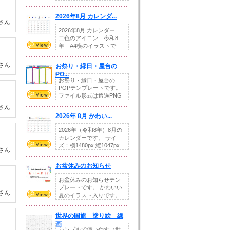
りの提...
2026年8月 カレンダ...
さん
2026年8月 カレンダー
二色のアイコン 令和8
年 A4横のイラストで
す。8月をテ...
さん
お祭り・縁日・屋台の
PO...
お祭り・縁日・屋台の
POPテンプレートです。
ファイル形式は透過PNG
です。---太め...
さん
2026年 8月 かわい...
2026年（令和8年）8月の
カレンダーです。 サイ
ズ：横1480px 縦1047px...
さん
お盆休みのお知らせ
お盆休みのお知らせテン
プレートです。 かわいい
さん
夏のイラスト入りです。
休業日の日付けを...
世界の国旗 塗り絵 線
画
シンプルで使いやすい世