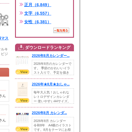
正月（6,849）
文字（6,557）
女性（6,381）
4マス
ダウンロードランキング
ナルキ
、ビジ
2026年8月カレンダー...
2026年8月のカレンダーで
す。 季節のかわいいイラ
スト入りで、予定を描き
込めるスペ...
2026年★8月★おしゃ...
毎年大人気！おしゃれな
さん
レトロデザインカレンダ
ー 使いやすいA4サイズ。
illust...
2026年8月 カレンダ...
さん
2026年8月 カレンダー
令和8年 A4横のイラスト
です。8月をテーマにお祭