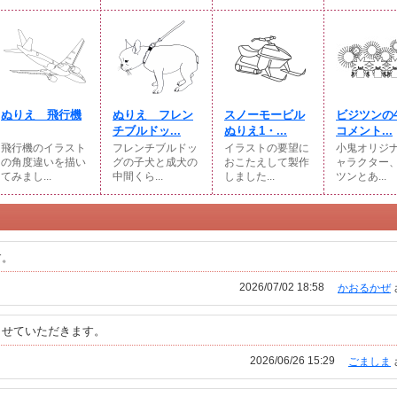
ぬりえ 飛行機
ぬりえ フレン
スノーモービル
ビジツンの
チブルドッ...
ぬりえ1・...
コメント...
飛行機のイラスト
フレンチブルドッ
イラストの要望に
小鬼オリジ
の角度違いを描い
グの子犬と成犬の
おこたえして製作
ャラクター
てみまし...
中間くら...
しました...
ツンとあ...
す。
2026/07/02 18:58
かおるかぜ
させていただきます。
2026/06/26 15:29
ごましま