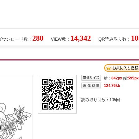
280
14,342
10
ダウンロード数：
VIEW数：
QR読み取り数：
横：
842px
縦:
595px
124.76kb
読み取り回数：
105
回