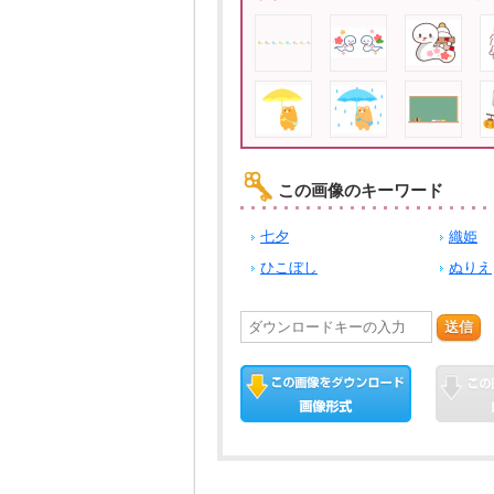
この画像のキーワード
七夕
織姫
ひこぼし
ぬりえ
送信