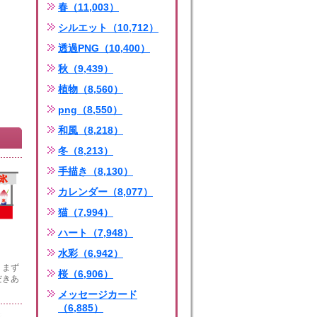
春（11,003）
シルエット（10,712）
透過PNG（10,400）
秋（9,439）
植物（8,560）
png（8,550）
和風（8,218）
冬（8,213）
手描き（8,130）
カレンダー（8,077）
猫（7,994）
ハート（7,948）
水彩（6,942）
。まず
桜（6,906）
だきあ
メッセージカード
（6,885）