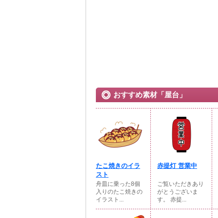
おすすめ素材「屋台」
たこ焼きのイラ
赤提灯 営業中
スト
舟皿に乗った8個
ご覧いただきあり
入りのたこ焼きの
がとうございま
イラスト...
す。 赤提...