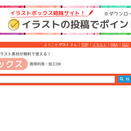
ようこそ
ゲスト
さん
TOP
イラスト
Q&A
日記