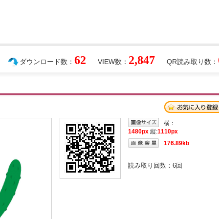
62
2,847
ダウンロード数：
VIEW数：
QR読み取り数：
横：
1480px
縦:
1110px
176.89kb
読み取り回数：
6
回