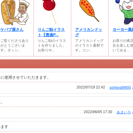
ケバブ屋さん
りんご飴イラス
アメリカンドッ
ヨーヨー風
ト【透過P...
グ
ご覧くださりあり
りんご飴のイラス
アメリカンドッグ
お祭りの夜
がとうございま
トを作りました。
のイラスト素材で
台を楽しむ
す。タッシ...
お祭りや...
す。コン...
いてみま...
シに使用させていただきます。
2022/07/19 22:42
ashbeat9900
す。
2022/06/05 17:30
あまいろ
います