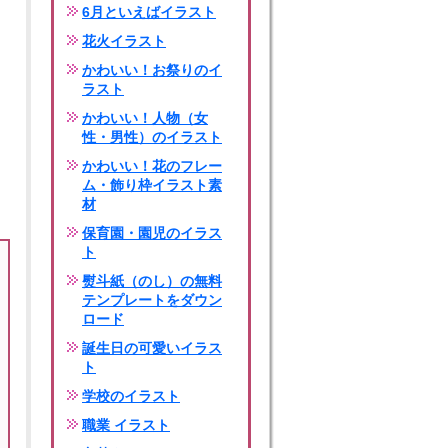
6月といえばイラスト
花火イラスト
かわいい！お祭りのイ
ラスト
かわいい！人物（女
性・男性）のイラスト
かわいい！花のフレー
ム・飾り枠イラスト素
材
保育園・園児のイラス
ト
熨斗紙（のし）の無料
テンプレートをダウン
ロード
誕生日の可愛いイラス
ト
学校のイラスト
職業 イラスト