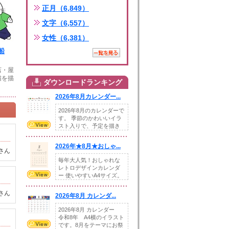
正月（6,849）
文字（6,557）
女性（6,381）
船
店・屋
猫を描
ダウンロードランキング
2026年8月カレンダー...
2026年8月のカレンダーで
す。 季節のかわいいイラ
スト入りで、予定を描き
込めるスペ...
2026年★8月★おしゃ...
さん
毎年大人気！おしゃれな
レトロデザインカレンダ
ー 使いやすいA4サイズ。
illust...
さん
2026年8月 カレンダ...
2026年8月 カレンダー
令和8年 A4横のイラスト
です。8月をテーマにお祭