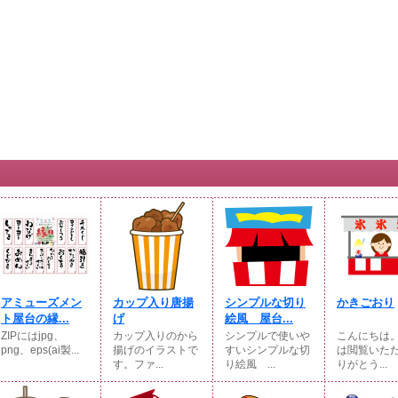
アミューズメン
カップ入り唐揚
シンプルな切り
かきごおり
ト屋台の縁...
げ
絵風 屋台...
ZIPにはjpg、
カップ入りのから
シンプルで使いや
こんにちは
png、eps(ai製...
揚げのイラストで
すいシンプルな切
は閲覧いた
す。ファ...
り絵風 ...
りがとう...