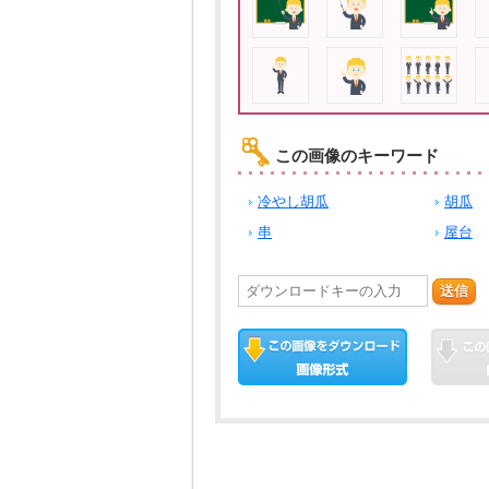
この画像のキーワード
冷やし胡瓜
胡瓜
串
屋台
送信