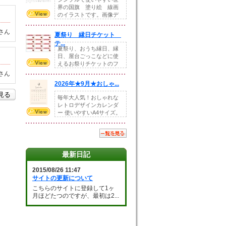
界の国旗 塗り絵 線画
のイラストです。画像デ
ータとEPSデータ...
さん
夏祭り 縁日チケット
テ...
夏祭り、おうち縁日、縁
日、屋台ごっこなどに使
えるお祭りチケットのフ
ォーマットです。Z...
さん
2026年★9月★おしゃ...
を見る
毎年大人気！おしゃれな
レトロデザインカレンダ
ー 使いやすいA4サイズ。
illust...
最新日記
2015/08/26 11:47
サイトの更新について
こちらのサイトに登録して1ヶ
月ほどたつのですが、最初は2...