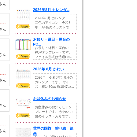
りの提...
さん
2026年8月 カレンダ...
2026年8月 カレンダー
二色のアイコン 令和8
年 A4横のイラストで
さん
す。8月をテ...
お祭り・縁日・屋台の
PO...
お祭り・縁日・屋台の
POPテンプレートです。
さん
ファイル形式は透過PNG
です。---太め...
2026年 8月 かわい...
2026年（令和8年）8月の
さん
カレンダーです。 サイ
ズ：横1480px 縦1047px...
お盆休みのお知らせ
さん
お盆休みのお知らせテン
プレートです。 かわいい
夏のイラスト入りです。
休業日の日付けを...
世界の国旗 塗り絵 線
さん
画
シンプルで使いやすい世