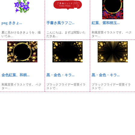
png ききょ...
手書き風ラフご...
紅葉、紫和柄玉...
夏に見かけるききょうを、描
こんにちは。まずは閲覧いた
和風背景イラストです。 ベク
いてみ...
だきあ...
ター...
金色紅葉、和柄...
黒・金色・キラ...
黒・金色・キラ...
和風背景イラストです。 ベク
ブラックフライデー背景イラ
ブラックフライデー背景イラ
ター...
ストで...
ストで...