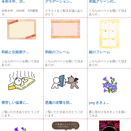
令和８年、20...
グラデーション...
和風グリーンの...
令和８年、2026年、9月横型
イラストをご覧頂き誠にあり
こちらのページを開いて頂き
カ...
がとう...
ありが...
和紙と伝統柄テ...
和紙のフレーム
縦のフレーム
こちらのページを開いて頂き
こちらのページを開いて頂き
こちらのページを開いて頂き
ありが...
ありが...
ありが...
寝苦しい猛暑に...
悪魔の攻撃を防...
png ききょ...
ご覧いただきありがとうござ
ご覧いただきありがとうござ
夏に見かけるききょうを描い
います...
います...
てみま...