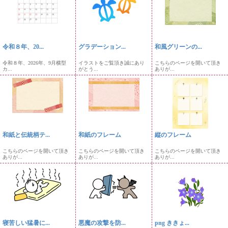
令和８年、20...
グラデーション...
和風グリーンの...
令和８年、2026年、9月横型
イラストをご覧頂き誠にあり
こちらのページを開いて頂き
カ...
がとう...
ありが...
和紙と伝統柄テ...
和紙のフレーム
縦のフレーム
こちらのページを開いて頂き
こちらのページを開いて頂き
こちらのページを開いて頂き
ありが...
ありが...
ありが...
寝苦しい猛暑に...
悪魔の攻撃を防...
png ききょ...