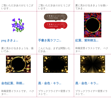
ご覧いただきありがとうござ
ご覧いただきありがとうござ
夏に見かけるききょうを描い
います...
います...
てみま...
png ききょ...
手書き風ラフご...
紅葉、紫和柄玉...
夏に見かけるききょうを、描
こんにちは。まずは閲覧いた
和風背景イラストです。 ベク
いてみ...
だきあ...
ター...
金色紅葉、和柄...
黒・金色・キラ...
黒・金色・キラ...
和風背景イラストです。 ベク
ブラックフライデー背景イラ
ブラックフライデー背景イラ
ター...
ストで...
ストで...