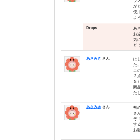
ラ
が
使
よ
Drops
あ
お
気
ど
あさみき
さん
は
た
こ
３
Ｇ
商
た
あさみき
さん
初
さ
ぞ
す
お