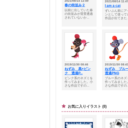
2021/08/14 12:49
2021/08/14 11:4
春の街並み２
I am a cat
以前に出していた春
ずいぶん前にア
の街並みが背景透過
ンとして使って
されていないか...
作品が出てきた..
2019/11/30 08:46
2019/11/30 08:4
ねずみ 黒×ピン
ねずみ ブ
ク 透過P...
透過PNG
ピンク系のネズミを
ブルー系のネズ
作ってみました。小
作ってみました
さな作品ですの...
さな作品ですの..
お気に入りイラスト (8)