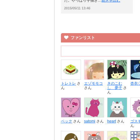
た。やっぱり手描き...
続きを読む
2015/05/11 13:46
ファンリスト
トレトレ
さ
エゾモモコ
きのこむ
杏衣
ん
さん
し 夢子
さ
ん
ペック
さん
satomi
さん
heart
さん
ゴス
ん