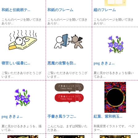
和紙と伝統柄テ...
和紙のフレーム
縦のフレーム
こちらのページを開いて頂き
こちらのページを開いて頂き
こちらのページを開いて頂き
ありが...
ありが...
ありが...
寝苦しい猛暑に...
悪魔の攻撃を防...
png ききょ...
ご覧いただきありがとうござ
ご覧いただきありがとうござ
夏に見かけるききょうを描い
います...
います...
てみま...
png ききょ...
手書き風ラフご...
紅葉、紫和柄玉...
夏に見かけるききょうを、描
こんにちは。まずは閲覧いた
和風背景イラストです。 ベク
いてみ...
だきあ...
ター...