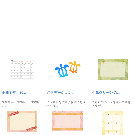
令和８年、20...
グラデーション...
和風グリーンの...
令和８年、2026年、9月横型
イラストをご覧頂き誠にあり
こちらのページを開いて頂き
カ...
がとう...
ありが...