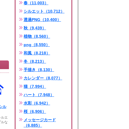
春（11,003）
シルエット（10,712）
透過PNG（10,400）
秋（9,439）
植物（8,560）
png（8,550）
和風（8,218）
冬（8,213）
手描き（8,130）
カレンダー（8,077）
猫（7,994）
ハート（7,948）
水彩（6,942）
シル
桜（6,906）
シルエ
メッセージカード
プルな
（6,885）