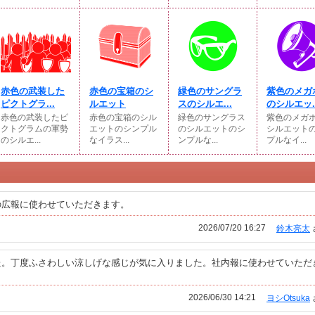
赤色の武装した
赤色の宝箱のシ
緑色のサングラ
紫色のメガ
ピクトグラ...
ルエット
スのシルエ...
のシルエッ..
赤色の武装したピ
赤色の宝箱のシル
緑色のサングラス
紫色のメガ
クトグラムの軍勢
エットのシンプル
のシルエットのシ
シルエット
のシルエ...
なイラス...
ンプルな...
プルなイ...
の広報に使わせていただきます。
2026/07/20 16:27
鈴木亮太
た。丁度ふさわしい涼しげな感じが気に入りました。社内報に使わせていただ
2026/06/30 14:21
ヨシOtsuka