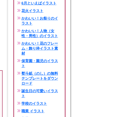
6月といえばイラスト
花火イラスト
かわいい！お祭りのイ
ラスト
かわいい！人物（女
性・男性）のイラスト
かわいい！花のフレー
ム・飾り枠イラスト素
材
保育園・園児のイラス
ト
熨斗紙（のし）の無料
テンプレートをダウン
ロード
誕生日の可愛いイラス
ト
学校のイラスト
職業 イラスト