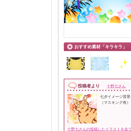
おすすめ素材「キラキラ」
投稿者より
十野七さん
七夕イメージ背景
（マスキング有）、
十野七さんの投稿したイラストを全て見