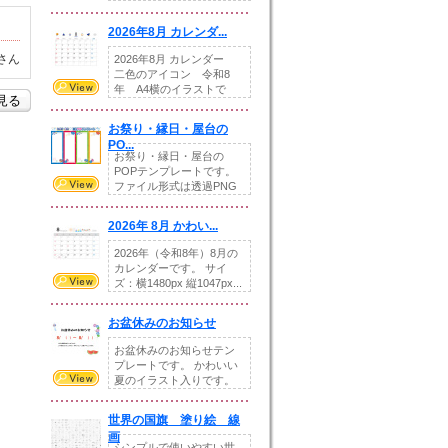
りの提...
2026年8月 カレンダ...
さん
2026年8月 カレンダー
二色のアイコン 令和8
年 A4横のイラストで
を見る
す。8月をテ...
お祭り・縁日・屋台の
PO...
お祭り・縁日・屋台の
POPテンプレートです。
ファイル形式は透過PNG
です。---太め...
2026年 8月 かわい...
2026年（令和8年）8月の
カレンダーです。 サイ
ズ：横1480px 縦1047px...
お盆休みのお知らせ
お盆休みのお知らせテン
プレートです。 かわいい
夏のイラスト入りです。
休業日の日付けを...
世界の国旗 塗り絵 線
画
シンプルで使いやすい世