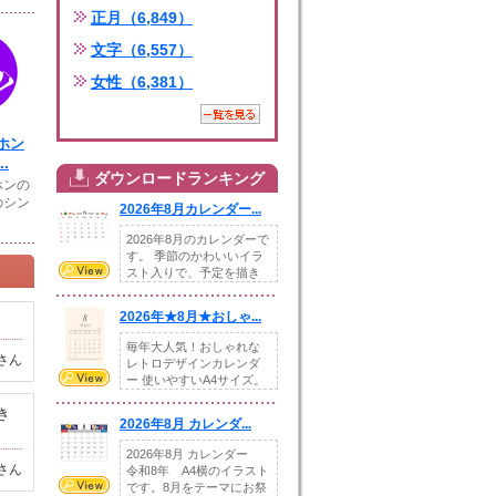
正月（6,849）
文字（6,557）
女性（6,381）
ホン
.
ダウンロードランキング
ホンの
のシン
2026年8月カレンダー...
2026年8月のカレンダーで
す。 季節のかわいいイラ
スト入りで、予定を描き
込めるスペ...
2026年★8月★おしゃ...
毎年大人気！おしゃれな
さん
レトロデザインカレンダ
ー 使いやすいA4サイズ。
illust...
き
2026年8月 カレンダ...
2026年8月 カレンダー
さん
令和8年 A4横のイラスト
です。8月をテーマにお祭