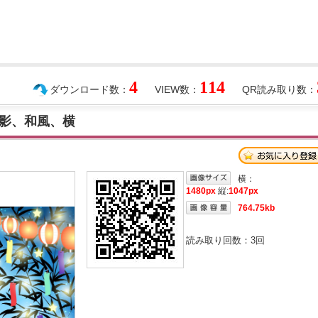
4
114
ダウンロード数：
VIEW数：
QR読み取り数：
影、和風、横
横：
1480px
縦:
1047px
764.75kb
読み取り回数：
3
回