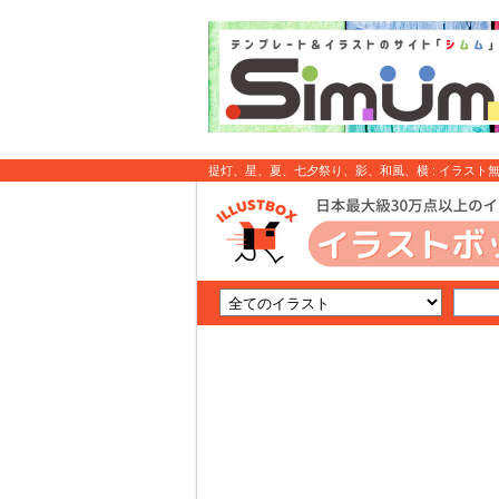
提灯、星、夏、七夕祭り、影、和風、横 : イラスト