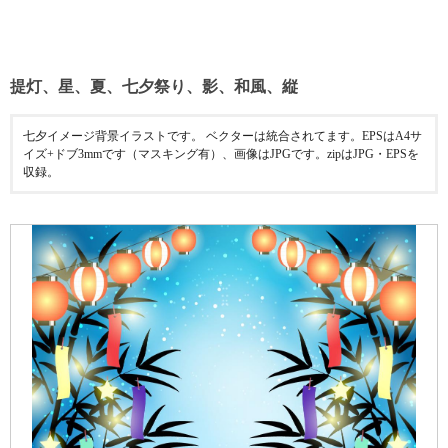
提灯、星、夏、七夕祭り、影、和風、縦
七夕イメージ背景イラストです。 ベクターは統合されてます。EPSはA4サ
イズ+ドブ3mmです（マスキング有）、画像はJPGです。zipはJPG・EPSを
収録。