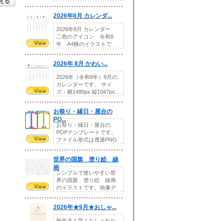
を見る
りの提...
2026年8月 カレンダ...
2026年8月 カレンダー
二色のアイコン 令和8
年 A4横のイラストで
す。8月をテ...
2026年 8月 かわい...
2026年（令和8年）8月の
カレンダーです。 サイ
ズ：横1480px 縦1047px...
お祭り・縁日・屋台の
PO...
お祭り・縁日・屋台の
POPテンプレートです。
ファイル形式は透過PNG
です。---太め...
世界の国旗 塗り絵 線
画
シンプルで使いやすい世
界の国旗 塗り絵 線画
のイラストです。画像デ
ータとEPSデータ...
2026年★9月★おしゃ...
毎年大人気！おしゃれな