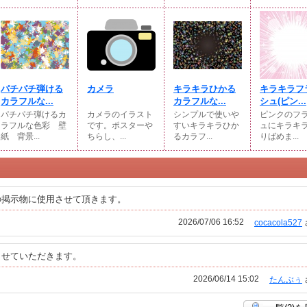
パチパチ弾ける
カメラ
キラキラひかる
キラキラフ
カラフルな...
カラフルな...
シュ(ピン...
パチパチ弾けるカ
カメラのイラスト
シンプルで使いや
ピンクのフ
ラフルな色彩 壁
です。ポスターや
すいキラキラひか
ュにキラキ
紙 背景...
ちらし、...
るカラフ...
りばめま...
の掲示物に使用させて頂きます。
2026/07/06 16:52
cocacola527
させていただきます。
2026/06/14 15:02
たんぶぅ