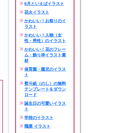
6月といえばイラスト
花火イラスト
かわいい！お祭りのイ
ラスト
かわいい！人物（女
性・男性）のイラスト
かわいい！花のフレー
ム・飾り枠イラスト素
材
保育園・園児のイラス
ト
熨斗紙（のし）の無料
テンプレートをダウン
ロード
誕生日の可愛いイラス
ト
学校のイラスト
職業 イラスト