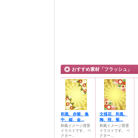
おすすめ素材「フラッシュ」
和風、赤菊、集
文様花、和風、
中、縦、金...
梅、桜、菊...
和風イメージ背景
和風イメージ背景
イラストです。 ベ
イラストです。 ベ
クター...
クター...