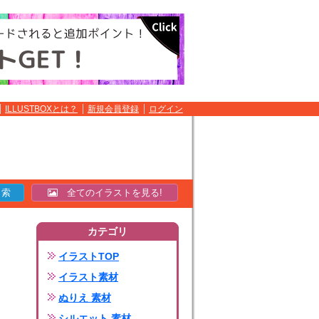
ILLUSTBOXとは？
新規会員登録
ログイン
全てのイラストを見る!
カテゴリ
イラストTOP
イラスト素材
ぬりえ 素材
シルエット 素材