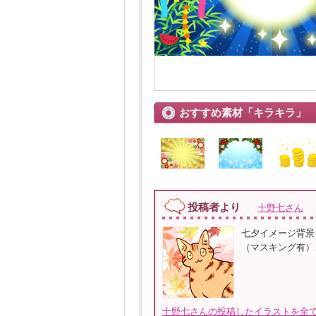
おすすめ素材「キラキラ」
投稿者より
十野七さん
七夕イメージ背景
（マスキング有）、
十野七さんの投稿したイラストを全て見