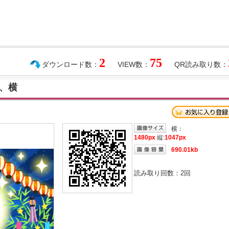
2
75
ダウンロード数：
VIEW数：
QR読み取り数：
、横
横：
1480px
縦:
1047px
690.01kb
読み取り回数：
2
回