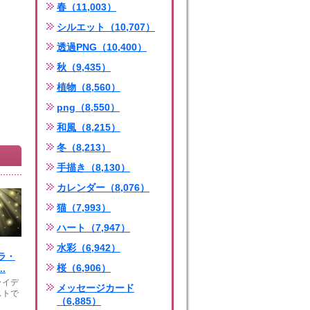
春（11,003）
シルエット（10,707）
透過PNG（10,400）
秋（9,435）
植物（8,560）
png（8,550）
和風（8,215）
冬（8,213）
手描き（8,130）
カレンダー（8,076）
猫（7,993）
ハート（7,947）
水彩（6,942）
ラ・
桜（6,906）
.
ライデ
メッセージカード
ストで
（6,885）