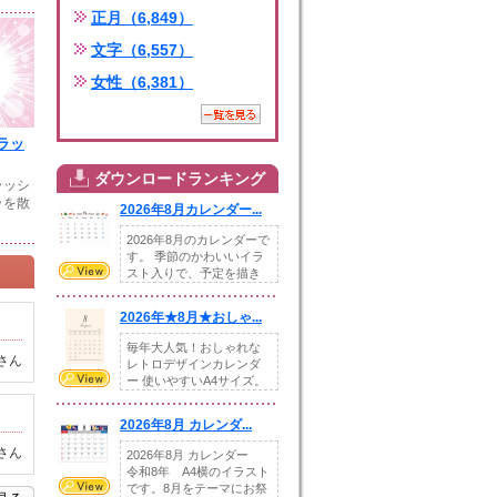
正月（6,849）
文字（6,557）
女性（6,381）
ラッ
ダウンロードランキング
ラッシ
ラを散
2026年8月カレンダー...
2026年8月のカレンダーで
す。 季節のかわいいイラ
スト入りで、予定を描き
込めるスペ...
2026年★8月★おしゃ...
毎年大人気！おしゃれな
さん
レトロデザインカレンダ
ー 使いやすいA4サイズ。
illust...
2026年8月 カレンダ...
さん
2026年8月 カレンダー
令和8年 A4横のイラスト
です。8月をテーマにお祭