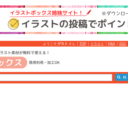
ようこそ
ゲスト
さん
TOP
イラスト
Q&A
日記