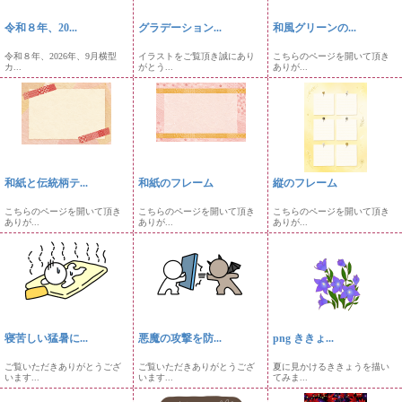
令和８年、20...
グラデーション...
和風グリーンの...
令和８年、2026年、9月横型
イラストをご覧頂き誠にあり
こちらのページを開いて頂き
カ...
がとう...
ありが...
和紙と伝統柄テ...
和紙のフレーム
縦のフレーム
こちらのページを開いて頂き
こちらのページを開いて頂き
こちらのページを開いて頂き
ありが...
ありが...
ありが...
寝苦しい猛暑に...
悪魔の攻撃を防...
png ききょ...
ご覧いただきありがとうござ
ご覧いただきありがとうござ
夏に見かけるききょうを描い
います...
います...
てみま...