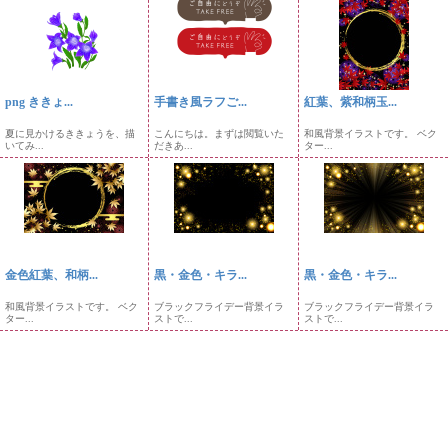
png ききょ...
手書き風ラフご...
紅葉、紫和柄玉...
夏に見かけるききょうを、描
こんにちは。まずは閲覧いた
和風背景イラストです。 ベク
いてみ...
だきあ...
ター...
金色紅葉、和柄...
黒・金色・キラ...
黒・金色・キラ...
和風背景イラストです。 ベク
ブラックフライデー背景イラ
ブラックフライデー背景イラ
ター...
ストで...
ストで...