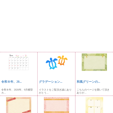
令和８年、20...
グラデーション...
和風グリーンの...
令和８年、2026年、9月横型
イラストをご覧頂き誠にあり
こちらのページを開いて頂き
カ...
がとう...
ありが...