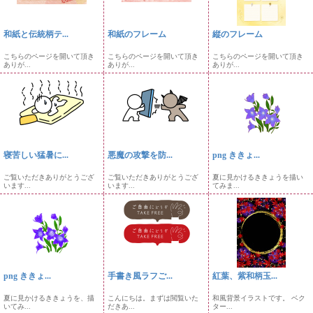
和紙と伝統柄テ...
和紙のフレーム
縦のフレーム
こちらのページを開いて頂き
こちらのページを開いて頂き
こちらのページを開いて頂き
ありが...
ありが...
ありが...
寝苦しい猛暑に...
悪魔の攻撃を防...
png ききょ...
ご覧いただきありがとうござ
ご覧いただきありがとうござ
夏に見かけるききょうを描い
います...
います...
てみま...
png ききょ...
手書き風ラフご...
紅葉、紫和柄玉...
夏に見かけるききょうを、描
こんにちは。まずは閲覧いた
和風背景イラストです。 ベク
いてみ...
だきあ...
ター...