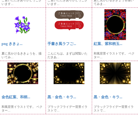
ご覧いただきありがとうござ
ご覧いただきありがとうござ
夏に見かけるききょうを描い
います...
います...
てみま...
png ききょ...
手書き風ラフご...
紅葉、紫和柄玉...
夏に見かけるききょうを、描
こんにちは。まずは閲覧いた
和風背景イラストです。 ベク
いてみ...
だきあ...
ター...
金色紅葉、和柄...
黒・金色・キラ...
黒・金色・キラ...
和風背景イラストです。 ベク
ブラックフライデー背景イラ
ブラックフライデー背景イラ
ター...
ストで...
ストで...