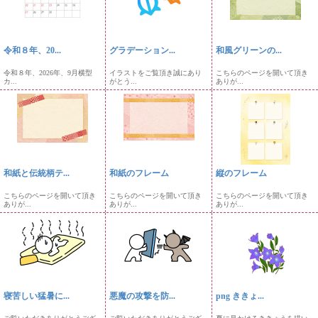
令和８年、20...
グラデーション...
和風グリーンの...
令和８年、2026年、9月横型
イラストをご覧頂き誠にあり
こちらのページを開いて頂き
カ...
がとう...
ありが...
和紙と伝統柄テ...
和紙のフレーム
縦のフレーム
こちらのページを開いて頂き
こちらのページを開いて頂き
こちらのページを開いて頂き
ありが...
ありが...
ありが...
寝苦しい猛暑に...
悪魔の攻撃を防...
png ききょ...