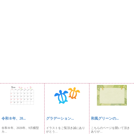
令和８年、20...
グラデーション...
和風グリーンの...
令和８年、2026年、9月横型
イラストをご覧頂き誠にあり
こちらのページを開いて頂き
カ...
がとう...
ありが...