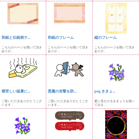
和紙と伝統柄テ...
和紙のフレーム
縦のフレーム
こちらのページを開いて頂き
こちらのページを開いて頂き
こちらのページを開いて頂き
ありが...
ありが...
ありが...
寝苦しい猛暑に...
悪魔の攻撃を防...
png ききょ...
ご覧いただきありがとうござ
ご覧いただきありがとうござ
夏に見かけるききょうを描い
います...
います...
てみま...