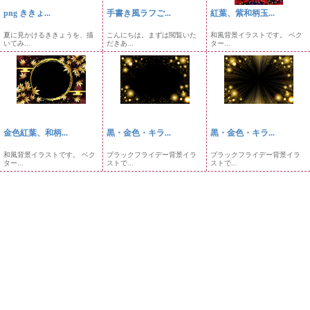
png ききょ...
手書き風ラフご...
紅葉、紫和柄玉...
夏に見かけるききょうを、描
こんにちは。まずは閲覧いた
和風背景イラストです。 ベク
いてみ...
だきあ...
ター...
金色紅葉、和柄...
黒・金色・キラ...
黒・金色・キラ...
和風背景イラストです。 ベク
ブラックフライデー背景イラ
ブラックフライデー背景イラ
ター...
ストで...
ストで...