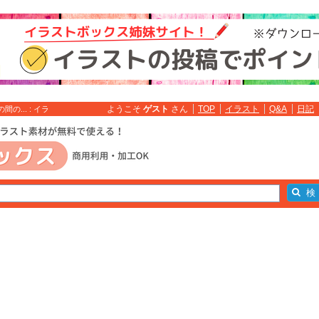
ようこそ
ゲスト
さん
TOP
イラスト
Q&A
日記
... : イラ