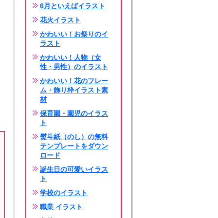
6月といえばイラスト
花火イラスト
かわいい！お祭りのイ
ラスト
かわいい！人物（女
性・男性）のイラスト
かわいい！花のフレー
ム・飾り枠イラスト素
材
保育園・園児のイラス
ト
熨斗紙（のし）の無料
テンプレートをダウン
ロード
誕生日の可愛いイラス
ト
学校のイラスト
職業 イラスト