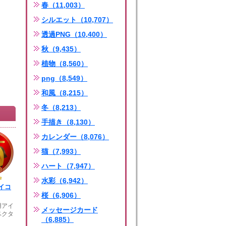
春（11,003）
シルエット（10,707）
透過PNG（10,400）
秋（9,435）
植物（8,560）
png（8,549）
和風（8,215）
冬（8,213）
手描き（8,130）
カレンダー（8,076）
猫（7,993）
ハート（7,947）
水彩（6,942）
イコ
桜（6,906）
用アイ
メッセージカード
ベクタ
（6,885）