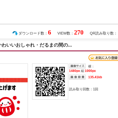
6
270
ダウンロード数：
VIEW数：
QR読み取り数：
・かわいいおしゃれ・だるまの間の...
横：
1480px
縦:
1000px
135.41kb
読み取り回数：
1
回