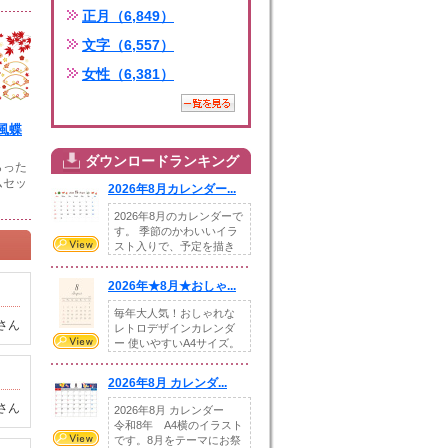
正月（6,849）
文字（6,557）
女性（6,381）
風蝶
ダウンロードランキング
らった
ムセッ
2026年8月カレンダー...
2026年8月のカレンダーで
す。 季節のかわいいイラ
スト入りで、予定を描き
込めるスペ...
2026年★8月★おしゃ...
毎年大人気！おしゃれな
さん
レトロデザインカレンダ
ー 使いやすいA4サイズ。
illust...
2026年8月 カレンダ...
さん
2026年8月 カレンダー
令和8年 A4横のイラスト
です。8月をテーマにお祭