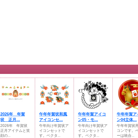
2026年 年賀
午年年賀状和風
午年年賀アイコ
午年年賀ア
状 正月...
アイコンセ...
ン05・モ...
ン04立体...
2026年 年賀状
午年向け年賀状ア
午年向け年賀状ア
午年年賀状
正月アイテムと笑
イコンセットで
イコンセットで
コンです。
顔の...
す。ベクタ...
す。ベクタ...
ーは統合...