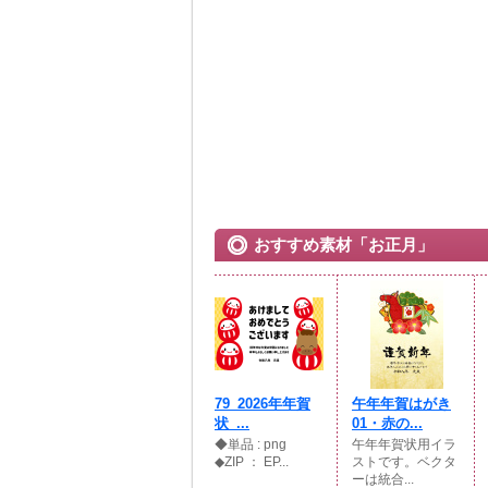
おすすめ素材「お正月」
79_2026年年賀
午年年賀はがき
状_...
01・赤の...
◆単品 : png
午年年賀状用イラ
◆ZIP ： EP...
ストです。ベクタ
ーは統合...