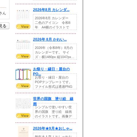
りの提...
2026年8月 カレンダ...
さん
2026年8月 カレンダー
二色のアイコン 令和8
を見る
年 A4横のイラストで
す。8月をテ...
2026年 8月 かわい...
2026年（令和8年）8月の
カレンダーです。 サイ
ズ：横1480px 縦1047px...
お祭り・縁日・屋台の
PO...
お祭り・縁日・屋台の
POPテンプレートです。
ファイル形式は透過PNG
です。---太め...
世界の国旗 塗り絵 線
画
シンプルで使いやすい世
界の国旗 塗り絵 線画
のイラストです。画像デ
ータとEPSデータ...
2026年★9月★おしゃ...
毎年大人気！おしゃれな