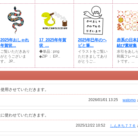
2025年おしゃれ
17_2025年年賀
2025年巳年のヘ
赤系の日本
年賀状...
状_...
ビと筆...
結び素材集
ご覧いただきあり
◆単品 : png
イラストをご覧い
水引をあし
がとうございま
◆ZIP ： EP...
ただきましてあり
和風フレー
す。 JP...
がとうご...
トです。...
に使用させていただきます。
2026/01/01 13:25
watomo
状に使わせていただきます。
2025/12/22 10:52
しんきち７７６