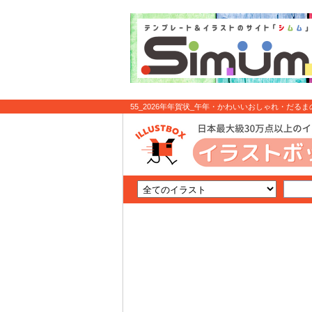
55_2026年年賀状_午年・かわいいおしゃれ・だるまの間の
スト無料