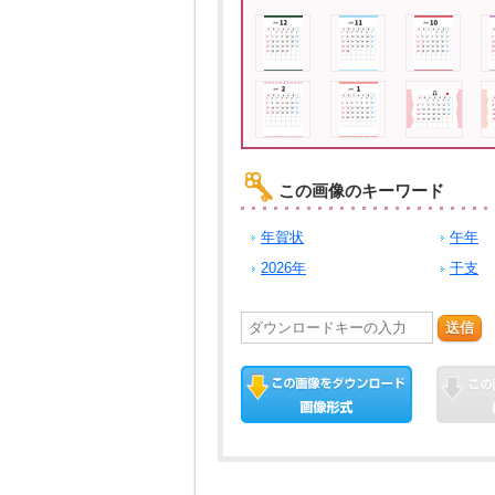
この画像のキーワード
年賀状
午年
2026年
干支
送信