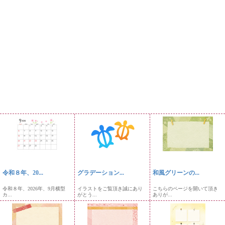
令和８年、20...
グラデーション...
和風グリーンの...
令和８年、2026年、9月横型
イラストをご覧頂き誠にあり
こちらのページを開いて頂き
カ...
がとう...
ありが...