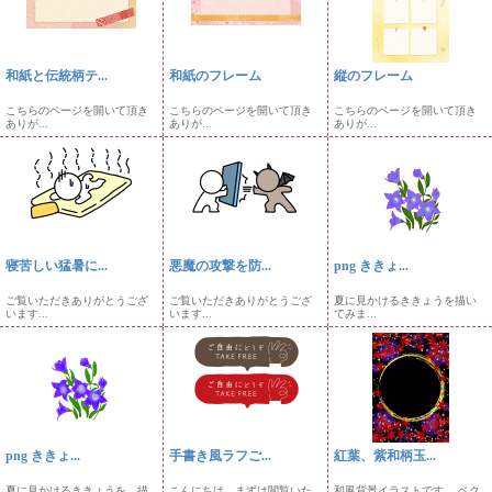
和紙と伝統柄テ...
和紙のフレーム
縦のフレーム
こちらのページを開いて頂き
こちらのページを開いて頂き
こちらのページを開いて頂き
ありが...
ありが...
ありが...
寝苦しい猛暑に...
悪魔の攻撃を防...
png ききょ...
ご覧いただきありがとうござ
ご覧いただきありがとうござ
夏に見かけるききょうを描い
います...
います...
てみま...
png ききょ...
手書き風ラフご...
紅葉、紫和柄玉...
夏に見かけるききょうを、描
こんにちは。まずは閲覧いた
和風背景イラストです。 ベク