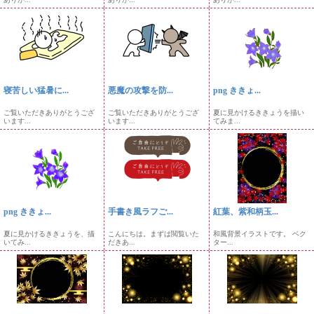
寝苦しい猛暑に...
悪魔の攻撃を防...
png ききょ...
ご覧いただきありがとうござ
ご覧いただきありがとうござ
夏に見かけるききょうを描い
います...
います...
てみま...
png ききょ...
手書き風ラフご...
紅葉、紫和柄玉...
夏に見かけるききょうを、描
こんにちは。まずは閲覧いた
和風背景イラストです。 ベク
いてみ...
だきあ...
ター...