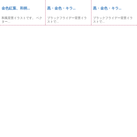
金色紅葉、和柄...
黒・金色・キラ...
黒・金色・キラ...
和風背景イラストです。 ベク
ブラックフライデー背景イラ
ブラックフライデー背景イラ
ター...
ストで...
ストで...