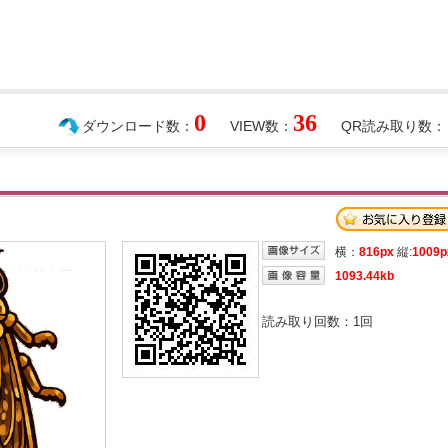
0
36
ダウンロード数：
VIEW数：
QR読み取り数：
横：
816px
縦:
1009p
1093.44kb
読み取り回数：
1
回