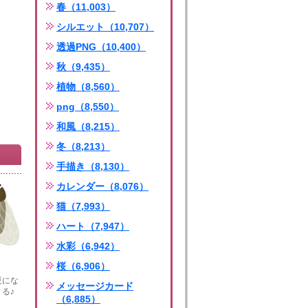
春（11,003）
シルエット（10,707）
透過PNG（10,400）
秋（9,435）
植物（8,560）
png（8,550）
和風（8,215）
冬（8,213）
手描き（8,130）
カレンダー（8,076）
猫（7,993）
ハート（7,947）
水彩（6,942）
桜（6,906）
夏にな
メッセージカード
る♪
（6,885）