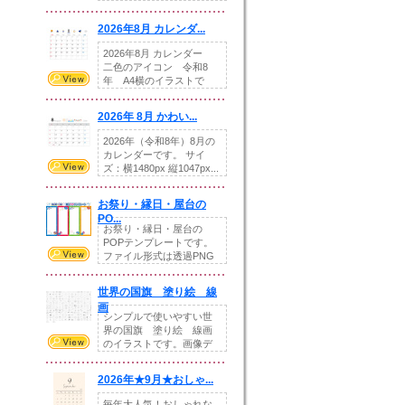
りの提...
2026年8月 カレンダ...
2026年8月 カレンダー
二色のアイコン 令和8
年 A4横のイラストで
す。8月をテ...
2026年 8月 かわい...
2026年（令和8年）8月の
カレンダーです。 サイ
ズ：横1480px 縦1047px...
お祭り・縁日・屋台の
PO...
お祭り・縁日・屋台の
POPテンプレートです。
ファイル形式は透過PNG
です。---太め...
世界の国旗 塗り絵 線
画
シンプルで使いやすい世
界の国旗 塗り絵 線画
のイラストです。画像デ
ータとEPSデータ...
2026年★9月★おしゃ...
毎年大人気！おしゃれな