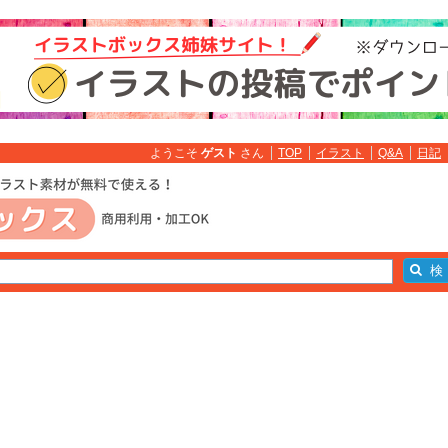
ようこそ
ゲスト
さん
TOP
イラスト
Q&A
日記