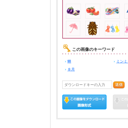
この画像のキーワード
蝉
ミンミ
８月
送信