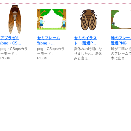
アブラゼミ
セミフレーム
セミのイラス
蝉のフレ
(png・CS...
5(png・...
ト (透過P...
透過PNG
png・CSepsカラ
png・CSepsカラ
夏休みの時期にな
蝉が二匹い
ーモード：
ーモード：
りましたね。夏休
のフレーム
RGBe...
RGBe...
みと言え...
木に止ま...