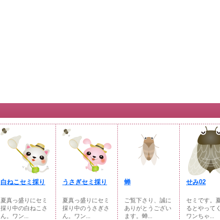
白ねこセミ採り
うさぎセミ採り
蝉
せみ02
夏真っ盛りにセミ
夏真っ盛りにセミ
ご覧下さり、誠に
セミです。
採り中の白ねこさ
採り中のうさぎさ
ありがとうござい
るとやってく
ん。ワン...
ん。ワン...
ます。蝉...
ワンちゃ...