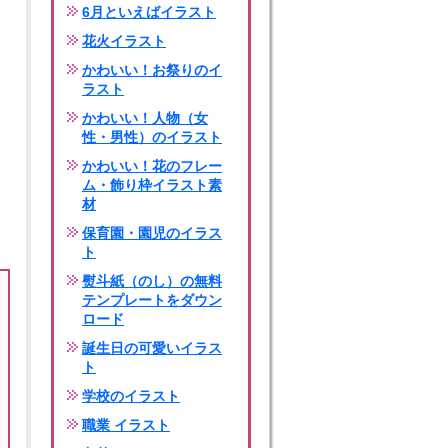
6月といえばイラスト
花火イラスト
かわいい！お祭りのイ
ラスト
かわいい！人物（女
性・男性）のイラスト
かわいい！花のフレー
ム・飾り枠イラスト素
材
保育園・園児のイラス
ト
熨斗紙（のし）の無料
テンプレートをダウン
ロード
誕生日の可愛いイラス
ト
学校のイラスト
職業 イラスト