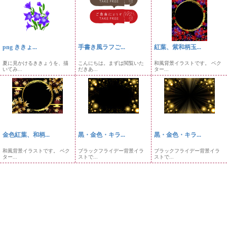
png ききょ...
手書き風ラフご...
紅葉、紫和柄玉...
夏に見かけるききょうを、描
こんにちは。まずは閲覧いた
和風背景イラストです。 ベク
いてみ...
だきあ...
ター...
金色紅葉、和柄...
黒・金色・キラ...
黒・金色・キラ...
和風背景イラストです。 ベク
ブラックフライデー背景イラ
ブラックフライデー背景イラ
ター...
ストで...
ストで...