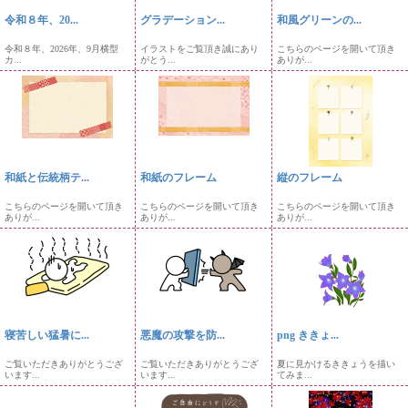
令和８年、20...
グラデーション...
和風グリーンの...
令和８年、2026年、9月横型
イラストをご覧頂き誠にあり
こちらのページを開いて頂き
カ...
がとう...
ありが...
和紙と伝統柄テ...
和紙のフレーム
縦のフレーム
こちらのページを開いて頂き
こちらのページを開いて頂き
こちらのページを開いて頂き
ありが...
ありが...
ありが...
寝苦しい猛暑に...
悪魔の攻撃を防...
png ききょ...
ご覧いただきありがとうござ
ご覧いただきありがとうござ
夏に見かけるききょうを描い
います...
います...
てみま...