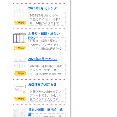
りの提...
2026年8月 カレンダ...
2026年8月 カレンダー
二色のアイコン 令和8
年 A4横のイラストで
す。8月をテ...
お祭り・縁日・屋台の
PO...
お祭り・縁日・屋台の
POPテンプレートです。
ファイル形式は透過PNG
です。---太め...
2026年 8月 かわい...
2026年（令和8年）8月の
カレンダーです。 サイ
ズ：横1480px 縦1047px...
お盆休みのお知らせ
お盆休みのお知らせテン
プレートです。 かわいい
夏のイラスト入りです。
休業日の日付けを...
世界の国旗 塗り絵 線
画
シンプルで使いやすい世