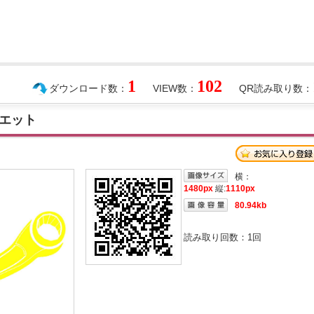
1
102
ダウンロード数：
VIEW数：
QR読み取り数：
エット
横：
1480px
縦:
1110px
80.94kb
読み取り回数：
1
回