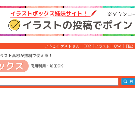
ようこそ
ゲスト
さん
TOP
イラスト
Q&A
日記