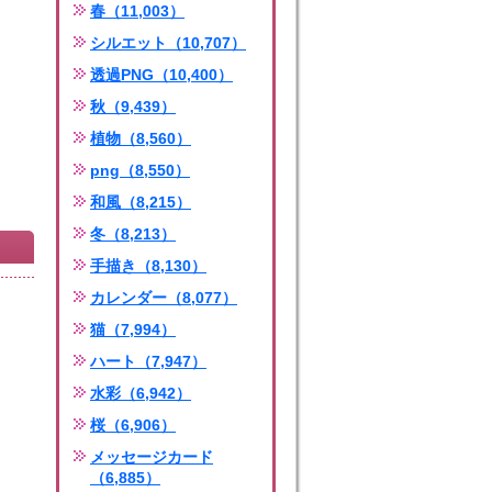
春（11,003）
シルエット（10,707）
透過PNG（10,400）
秋（9,439）
植物（8,560）
png（8,550）
和風（8,215）
冬（8,213）
手描き（8,130）
カレンダー（8,077）
猫（7,994）
ハート（7,947）
水彩（6,942）
桜（6,906）
メッセージカード
（6,885）