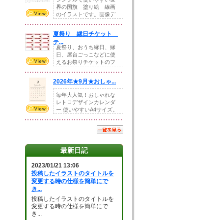
界の国旗 塗り絵 線画
のイラストです。画像デ
ータとEPSデータ...
夏祭り 縁日チケット
テ...
夏祭り、おうち縁日、縁
日、屋台ごっこなどに使
えるお祭りチケットのフ
ォーマットです。Z...
2026年★9月★おしゃ...
毎年大人気！おしゃれな
レトロデザインカレンダ
ー 使いやすいA4サイズ。
illust...
最新日記
2023/01/21 13:06
投稿したイラストのタイトルを
変更する時の仕様を簡単にで
き...
投稿したイラストのタイトルを
変更する時の仕様を簡単にで
き...