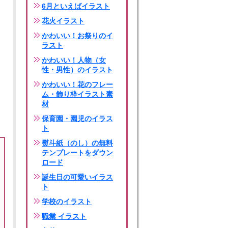
6月といえばイラスト
花火イラスト
かわいい！お祭りのイ
ラスト
かわいい！人物（女
性・男性）のイラスト
かわいい！花のフレー
ム・飾り枠イラスト素
材
保育園・園児のイラス
ト
熨斗紙（のし）の無料
テンプレートをダウン
ロード
誕生日の可愛いイラス
ト
学校のイラスト
職業 イラスト