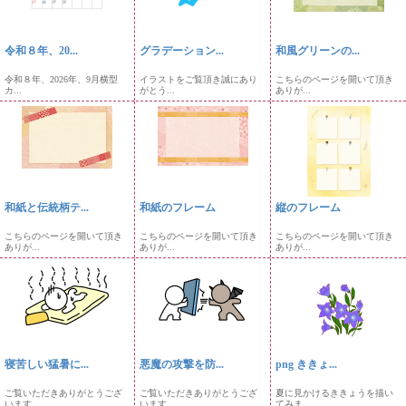
令和８年、20...
グラデーション...
和風グリーンの...
令和８年、2026年、9月横型
イラストをご覧頂き誠にあり
こちらのページを開いて頂き
カ...
がとう...
ありが...
和紙と伝統柄テ...
和紙のフレーム
縦のフレーム
こちらのページを開いて頂き
こちらのページを開いて頂き
こちらのページを開いて頂き
ありが...
ありが...
ありが...
寝苦しい猛暑に...
悪魔の攻撃を防...
png ききょ...
ご覧いただきありがとうござ
ご覧いただきありがとうござ
夏に見かけるききょうを描い
います...
います...
てみま...