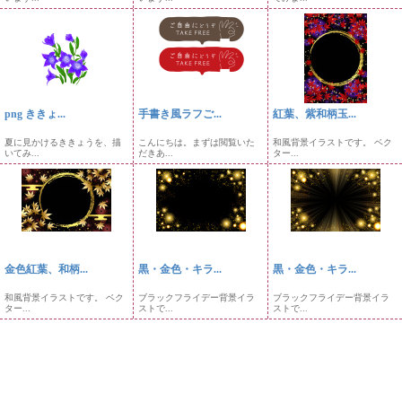
png ききょ...
手書き風ラフご...
紅葉、紫和柄玉...
夏に見かけるききょうを、描
こんにちは。まずは閲覧いた
和風背景イラストです。 ベク
いてみ...
だきあ...
ター...
金色紅葉、和柄...
黒・金色・キラ...
黒・金色・キラ...
和風背景イラストです。 ベク
ブラックフライデー背景イラ
ブラックフライデー背景イラ
ター...
ストで...
ストで...