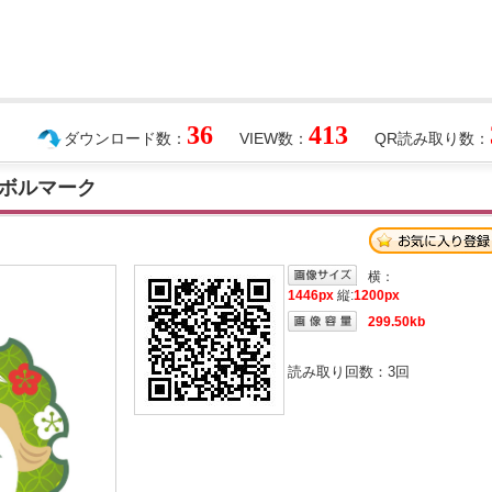
36
413
ダウンロード数：
VIEW数：
QR読み取り数：
ボルマーク
横：
1446px
縦:
1200px
299.50kb
読み取り回数：
3
回