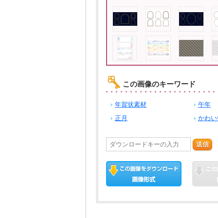
この画像のキーワード
年賀状素材
午年
正月
かわい
送信