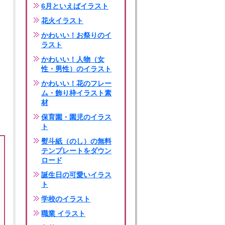
6月といえばイラスト
花火イラスト
かわいい！お祭りのイ
ラスト
かわいい！人物（女
性・男性）のイラスト
かわいい！花のフレー
ム・飾り枠イラスト素
材
保育園・園児のイラス
ト
熨斗紙（のし）の無料
テンプレートをダウン
ロード
誕生日の可愛いイラス
ト
学校のイラスト
職業 イラスト