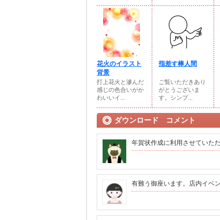
花火のイラスト
指差す棒人間
背景
打上花火と滲んだ
ご覧いただきあり
感じの色合いがか
がとうございま
わいいイ...
す。シンプ...
ダウンロード コメント
年賀状作成に利用させていた
有難う御座います。店内イベ