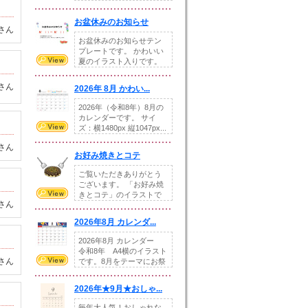
です。---太め...
お盆休みのお知らせ
さん
お盆休みのお知らせテン
プレートです。 かわいい
夏のイラスト入りです。
休業日の日付けを...
さん
2026年 8月 かわい...
2026年（令和8年）8月の
カレンダーです。 サイ
ズ：横1480px 縦1047px...
さん
お好み焼きとコテ
ご覧いただきありがとう
ございます。 「お好み焼
きとコテ」のイラストで
さん
す。 ホームペー...
2026年8月 カレンダ...
2026年8月 カレンダー
令和8年 A4横のイラスト
さん
です。8月をテーマにお祭
りの提...
2026年★9月★おしゃ...
毎年大人気！おしゃれな