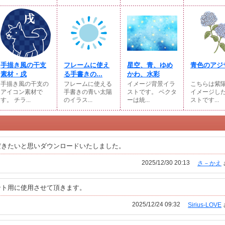
手描き風の干支
フレームに使え
星空、青、ゆめ
青色のアジ
素材・戌
る手書きの...
かわ、水彩
手描き風の干支の
フレームに使える
イメージ背景イラ
こちらは紫
アイコン素材で
手書きの青い太陽
ストです。 ベクタ
イメージし
す。 チラ...
のイラス...
ーは統...
ストです...
だきたいと思いダウンロードいたしました。
2025/12/30 20:13
さ－かえ
ント用に使用させて頂きます。
2025/12/24 09:32
Sirius-LOVE