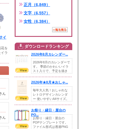
正月（6,849）
文字（6,557）
女性（6,384）
サイ
ダウンロードランキング
陽花を
たイラ
2026年8月カレンダー...
2026年8月のカレンダーで
す。 季節のかわいいイラ
スト入りで、予定を描き
込めるスペ...
2026年★8月★おしゃ...
毎年大人気！おしゃれな
さん
レトロデザインカレンダ
ー 使いやすいA4サイズ。
illust...
お祭り・縁日・屋台の
PO...
さん
お祭り・縁日・屋台の
POPテンプレートです。
ファイル形式は透過PNG