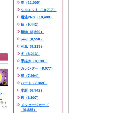
春（11,005）
シルエット（10,717）
透過PNG（10,400）
秋（9,442）
植物（8,560）
png（8,550）
和風（8,219）
冬（8,213）
手描き（8,130）
カレンダー（8,077）
猫（7,994）
ハート（7,948）
水彩（6,942）
ン・
桜（6,907）
.
背景イ
メッセージカード
 ベク
（6,885）