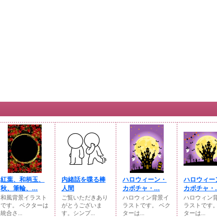
紅葉、和柄玉、
内緒話を喋る棒
ハロウィーン・
ハロウィー
秋、筆輪、...
人間
カボチャ・...
カボチャ・..
和風背景イラスト
ご覧いただきあり
ハロウィン背景イ
ハロウィン
です。 ベクターは
がとうございま
ラストです。 ベク
ラストです。
統合さ...
す。シンプ...
ターは...
ターは...