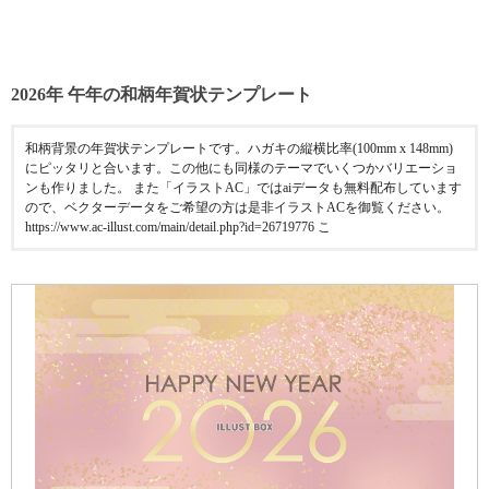
2026年 午年の和柄年賀状テンプレート
和柄背景の年賀状テンプレートです。ハガキの縦横比率(100mm x 148mm)
にピッタリと合います。この他にも同様のテーマでいくつかバリエーショ
ンも作りました。 また「イラストAC」ではaiデータも無料配布しています
ので、ベクターデータをご希望の方は是非イラストACを御覧ください。
https://www.ac-illust.com/main/detail.php?id=26719776 こ