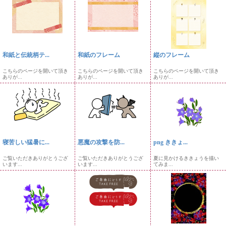
和紙と伝統柄テ...
和紙のフレーム
縦のフレーム
こちらのページを開いて頂き
こちらのページを開いて頂き
こちらのページを開いて頂き
ありが...
ありが...
ありが...
寝苦しい猛暑に...
悪魔の攻撃を防...
png ききょ...
ご覧いただきありがとうござ
ご覧いただきありがとうござ
夏に見かけるききょうを描い
います...
います...
てみま...