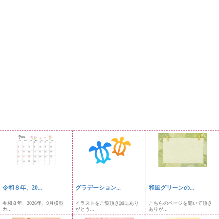
令和８年、20...
グラデーション...
和風グリーンの...
令和８年、2026年、9月横型
イラストをご覧頂き誠にあり
こちらのページを開いて頂き
カ...
がとう...
ありが...