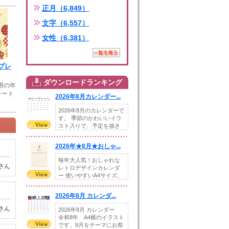
正月（6,849）
文字（6,557）
女性（6,381）
プレ
ダウンロードランキング
年用の年
レート
2026年8月カレンダー...
2026年8月のカレンダーで
す。 季節のかわいいイラ
スト入りで、予定を描き
込めるスペ...
2026年★8月★おしゃ...
毎年大人気！おしゃれな
さん
レトロデザインカレンダ
ー 使いやすいA4サイズ。
illust...
2026年8月 カレンダ...
さん
2026年8月 カレンダー
令和8年 A4横のイラスト
です。8月をテーマにお祭