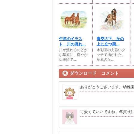
午年のイラス
青空の下、丘の
ト 川の流れ...
上に立つ栗...
川が流れるのどか
水彩画の力強いタ
な草原に、穏やか
ッチで描かれた、
な表情で...
草原の丘...
ダウンロード コメント
ありがとうございます。幼稚
可愛くていいですね。年賀状