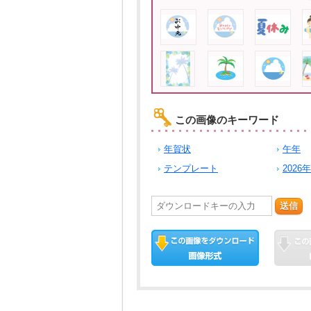
この画像のキーワード
年賀状
午年
テンプレート
2026年
送信