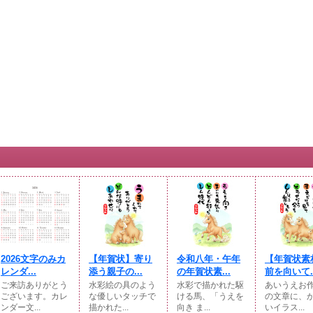
2026文字のみカ
【年賀状】寄り
令和八年・午年
【年賀状素
レンダ...
添う親子の...
の年賀状素...
前を向いて..
ご来訪ありがとう
水彩絵の具のよう
水彩で描かれた駆
あいうえお
ございます。カレ
な優しいタッチで
ける馬、「うえを
の文章に、
ンダー文...
描かれた...
向き ま...
いイラス...