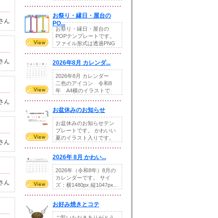
りの提...
お祭り・縁日・屋台の
さん
PO...
お祭り・縁日・屋台の
POPテンプレートです。
ファイル形式は透過PNG
です。---太め...
さん
2026年8月 カレンダ...
2026年8月 カレンダー
二色のアイコン 令和8
年 A4横のイラストで
す。8月をテ...
さん
お盆休みのお知らせ
お盆休みのお知らせテン
プレートです。 かわいい
夏のイラスト入りです。
さん
休業日の日付けを...
2026年 8月 かわい...
2026年（令和8年）8月の
カレンダーです。 サイ
さん
ズ：横1480px 縦1047px...
お好み焼きとコテ
ご覧いただきありがとう