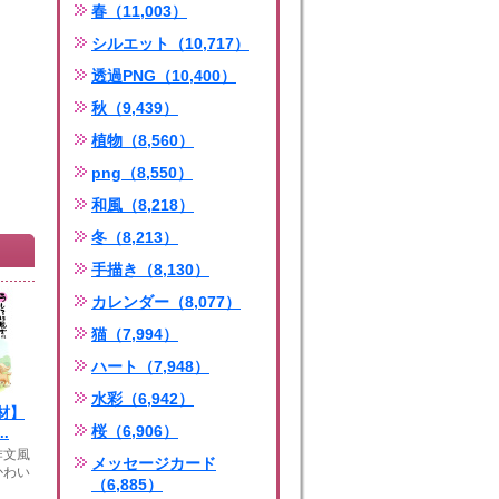
春（11,003）
シルエット（10,717）
透過PNG（10,400）
秋（9,439）
植物（8,560）
png（8,550）
和風（8,218）
冬（8,213）
手描き（8,130）
カレンダー（8,077）
猫（7,994）
ハート（7,948）
水彩（6,942）
材】
桜（6,906）
.
作文風
メッセージカード
かわい
（6,885）