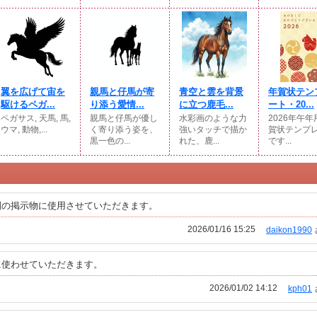
翼を広げて宙を
親馬と仔馬が寄
青空と雲を背景
年賀状テン
駆けるペガ...
り添う愛情...
に立つ鹿毛...
ート・20...
ペガサス, 天馬, 馬,
親馬と仔馬が優し
水彩画のような力
2026年午
ウマ, 動物,...
く寄り添う姿を、
強いタッチで描か
賀状テンプ
黒一色の...
れた、鹿...
です...
園の掲示物に使用させていただきます。
2026/01/16 15:25
daikon1990
に使わせていただきます。
2026/01/02 14:12
kph01