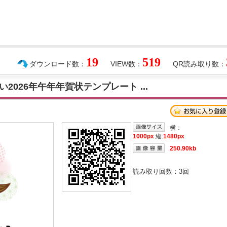
19
519
ダウンロード数：
VIEW数：
QR読み取り数：
026年午年年賀状テンプレート ...
横：
1000px
縦:
1480px
250.90kb
読み取り回数：
3
回