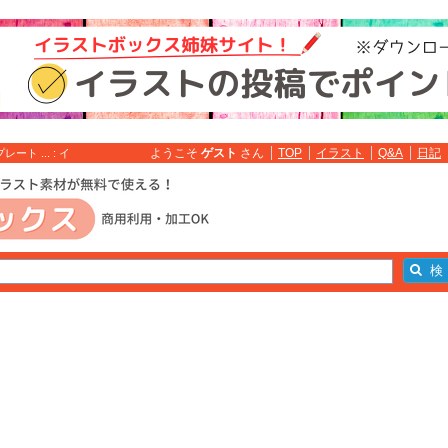
ようこそ
ゲスト
さん
TOP
イラスト
Q&A
日記
 ... : イ