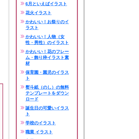
6月といえばイラスト
花火イラスト
かわいい！お祭りのイ
ラスト
かわいい！人物（女
性・男性）のイラスト
かわいい！花のフレー
ム・飾り枠イラスト素
材
保育園・園児のイラス
ト
熨斗紙（のし）の無料
テンプレートをダウン
ロード
誕生日の可愛いイラス
ト
学校のイラスト
職業 イラスト