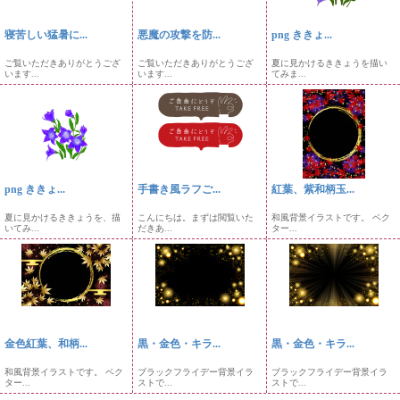
寝苦しい猛暑に...
悪魔の攻撃を防...
png ききょ...
ご覧いただきありがとうござ
ご覧いただきありがとうござ
夏に見かけるききょうを描い
います...
います...
てみま...
png ききょ...
手書き風ラフご...
紅葉、紫和柄玉...
夏に見かけるききょうを、描
こんにちは。まずは閲覧いた
和風背景イラストです。 ベク
いてみ...
だきあ...
ター...
金色紅葉、和柄...
黒・金色・キラ...
黒・金色・キラ...
和風背景イラストです。 ベク
ブラックフライデー背景イラ
ブラックフライデー背景イラ
ター...
ストで...
ストで...