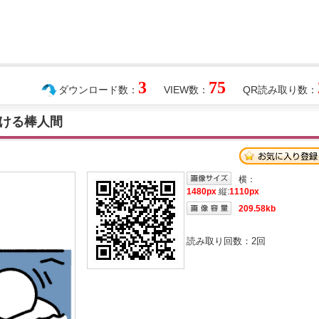
3
75
ダウンロード数：
VIEW数：
QR読み取り数：
ける棒人間
横：
1480px
縦:
1110px
209.58kb
読み取り回数：
2
回