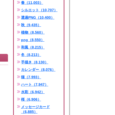
春（11,003）
シルエット（10,707）
透過PNG（10,400）
秋（9,435）
植物（8,560）
png（8,550）
和風（8,215）
冬（8,213）
手描き（8,130）
カレンダー（8,076）
猫（7,993）
ハート（7,947）
水彩（6,942）
桜（6,906）
メッセージカード
（6,885）