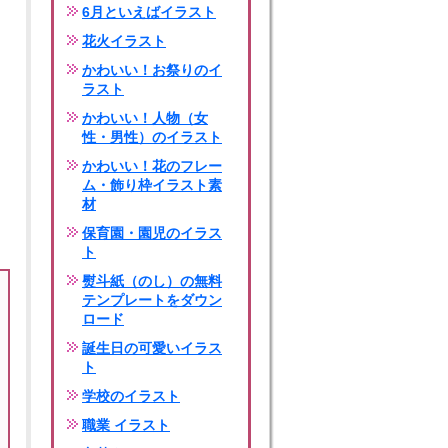
6月といえばイラスト
花火イラスト
かわいい！お祭りのイ
ラスト
かわいい！人物（女
性・男性）のイラスト
かわいい！花のフレー
ム・飾り枠イラスト素
材
保育園・園児のイラス
ト
熨斗紙（のし）の無料
テンプレートをダウン
ロード
誕生日の可愛いイラス
ト
学校のイラスト
職業 イラスト