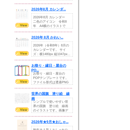
りの提...
2026年8月 カレンダ...
2026年8月 カレンダー
二色のアイコン 令和8
年 A4横のイラストで
す。8月をテ...
2026年 8月 かわい...
2026年（令和8年）8月の
カレンダーです。 サイ
ズ：横1480px 縦1047px...
お祭り・縁日・屋台の
PO...
お祭り・縁日・屋台の
POPテンプレートです。
ファイル形式は透過PNG
です。---太め...
世界の国旗 塗り絵 線
画
シンプルで使いやすい世
界の国旗 塗り絵 線画
のイラストです。画像デ
ータとEPSデータ...
2026年★9月★おしゃ...
毎年大人気！おしゃれな