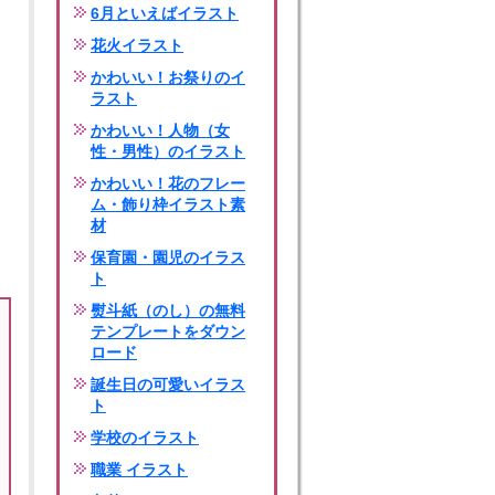
6月といえばイラスト
花火イラスト
かわいい！お祭りのイ
ラスト
かわいい！人物（女
性・男性）のイラスト
かわいい！花のフレー
ム・飾り枠イラスト素
材
保育園・園児のイラス
ト
熨斗紙（のし）の無料
テンプレートをダウン
ロード
誕生日の可愛いイラス
ト
学校のイラスト
職業 イラスト