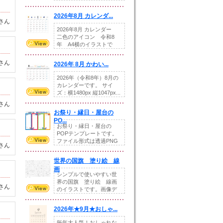
りの提...
2026年8月 カレンダ...
さん
2026年8月 カレンダー
二色のアイコン 令和8
年 A4横のイラストで
す。8月をテ...
さん
2026年 8月 かわい...
2026年（令和8年）8月の
カレンダーです。 サイ
ズ：横1480px 縦1047px...
さん
お祭り・縁日・屋台の
PO...
お祭り・縁日・屋台の
POPテンプレートです。
ファイル形式は透過PNG
さん
です。---太め...
世界の国旗 塗り絵 線
画
シンプルで使いやすい世
界の国旗 塗り絵 線画
さん
のイラストです。画像デ
ータとEPSデータ...
2026年★9月★おしゃ...
毎年大人気！おしゃれな