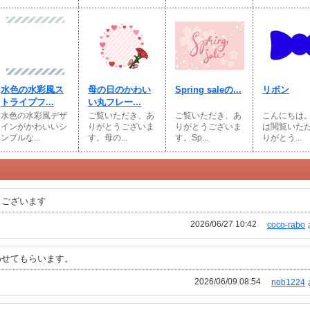
水色の水彩風ス
母の日のかわい
Spring saleの...
リボン
トライプフ...
い丸フレー...
水色の水彩風デザ
ご覧いただき、あ
ご覧いただき、あ
こんにちは
インがかわいいシ
りがとうございま
りがとうございま
は閲覧いた
ンプルな...
す。母の...
す。Sp...
りがとう...
うございます
2026/06/27 10:42
coco-rabo
わせてもらいます。
2026/06/09 08:54
nob1224