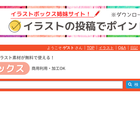
ようこそ
ゲスト
さん
TOP
イラスト
Q&A
日記