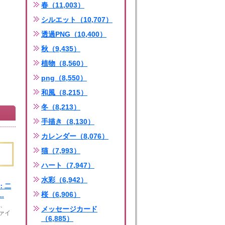
春（11,003）
シルエット（10,707）
透過PNG（10,400）
秋（9,435）
植物（8,560）
png（8,550）
和風（8,215）
冬（8,213）
手描き（8,130）
カレンダー（8,076）
猫（7,993）
ハート（7,947）
水彩（6,942）
：二
桜（6,906）
.
G、
メッセージカード
ファイ
（6,885）