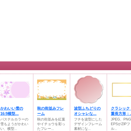
かわいい雪の
秋の街並みフレ
波型ふちどりの
クラシック
16:9横型...
ーム
オシャレな...
重長方形：..
パステルカラーの
秋の街並みを紅葉
フチを波型にした
JPEG、PN
雪もようがかわい
やイチョウを彩っ
デザインフレーム
EPSがZIP
い、横型...
たフレー...
素材にな...
ル...