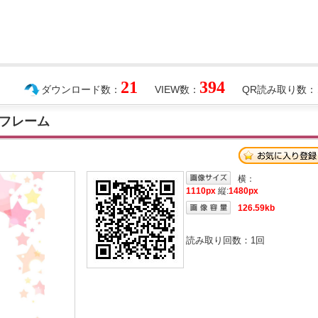
21
394
ダウンロード数：
VIEW数：
QR読み取り数：
フレーム
横：
1110px
縦:
1480px
126.59kb
読み取り回数：
1
回