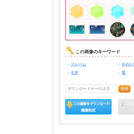
この画像のキーワード
フレーム
かわい
七夕
星
送信