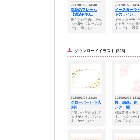
2017/01/20 14:38
2017/01/20 14:3
春花のフレーム
イースターラ
【透過PNG...
トのライン...
春らしい色合いで作
イースターラビ
った花のフレーム枠
とカラフルな卵
です。春らしい...
インです。以前..
ダウンロードイラスト (246)
2026/03/08 23:24
2026/02/05 13:2
クローバーと小花
桜、線画、春
(枠）
ンク、縦
ご覧いただきまして
和風背景イラス
ありがとうございま
す。 ベクター
す。かわいいク...
されてます。...