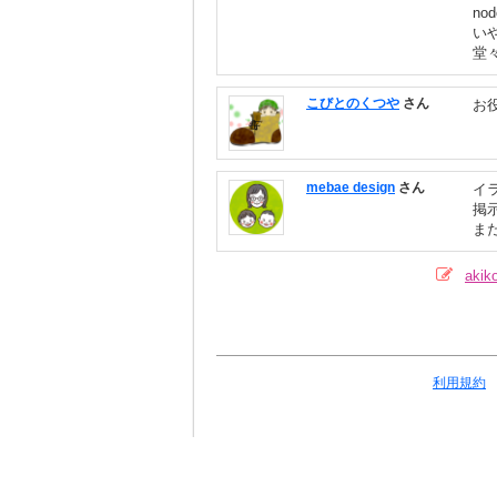
n
い
堂
こびとのくつや
さん
お
mebae design
さん
イ
掲
ま
ak
利用規約