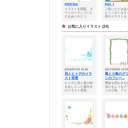
mint tea
kao_r
イラストを閲覧、ダ
ご覧いただきあ
ウンロードしていた
とうございます
だきありがとう...
節のイラストを..
お気に入りイラスト (24)
2024/07/10 11:26
2017/03/03 13:5
貝とヒトデのイラ
蔦と小鳥のグ
スト背景
ンのフレー...
ヒトデと貝と星の砂
季節を問わずお
をあしらった夏向き
頂けるようなグ
のイラスト背景...
ンの小鳥、アイ..