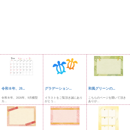
令和８年、20...
グラデーション...
和風グリーンの...
令和８年、2026年、9月横型
イラストをご覧頂き誠にあり
こちらのページを開いて頂き
カ...
がとう...
ありが...