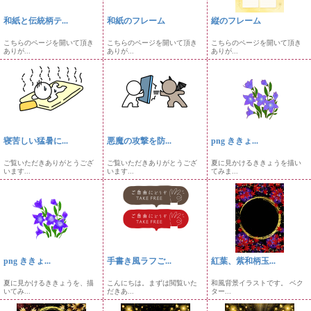
和紙と伝統柄テ...
和紙のフレーム
縦のフレーム
こちらのページを開いて頂き
こちらのページを開いて頂き
こちらのページを開いて頂き
ありが...
ありが...
ありが...
寝苦しい猛暑に...
悪魔の攻撃を防...
png ききょ...
ご覧いただきありがとうござ
ご覧いただきありがとうござ
夏に見かけるききょうを描い
います...
います...
てみま...
png ききょ...
手書き風ラフご...
紅葉、紫和柄玉...
夏に見かけるききょうを、描
こんにちは。まずは閲覧いた
和風背景イラストです。 ベク
いてみ...
だきあ...
ター...