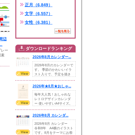
正月（6,849）
文字（6,557）
女性（6,381）
周辺
.
ダウンロードランキング
プレー
図素
2026年8月カレンダー...
2026年8月のカレンダーで
す。 季節のかわいいイラ
スト入りで、予定を描き
込めるスペ...
2026年★8月★おしゃ...
毎年大人気！おしゃれな
レトロデザインカレンダ
ー 使いやすいA4サイズ。
illust...
2026年8月 カレンダ...
2026年8月 カレンダー
令和8年 A4横のイラスト
です。8月をテーマにお祭