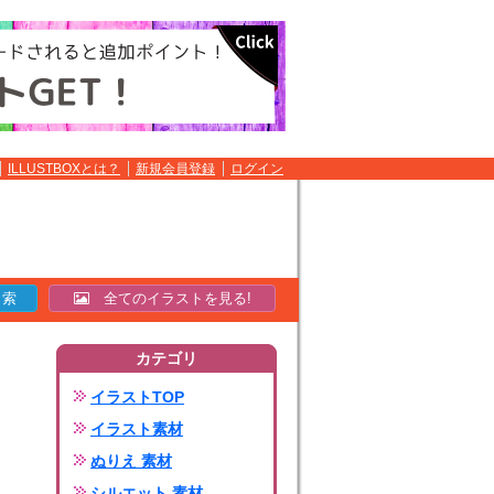
ILLUSTBOXとは？
新規会員登録
ログイン
全てのイラストを見る!
カテゴリ
イラストTOP
イラスト素材
ぬりえ 素材
シルエット 素材