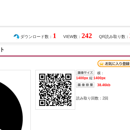
1
242
ダウンロード数：
VIEW数：
QR読み取り数：
ト
横：
1400px
縦:
1400px
38.46kb
読み取り回数：
2
回