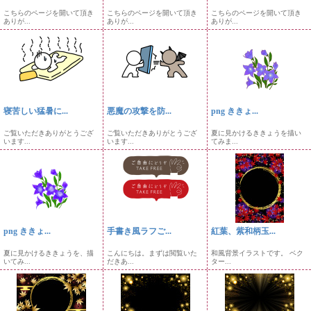
こちらのページを開いて頂き
こちらのページを開いて頂き
こちらのページを開いて頂き
ありが...
ありが...
ありが...
寝苦しい猛暑に...
悪魔の攻撃を防...
png ききょ...
ご覧いただきありがとうござ
ご覧いただきありがとうござ
夏に見かけるききょうを描い
います...
います...
てみま...
png ききょ...
手書き風ラフご...
紅葉、紫和柄玉...
夏に見かけるききょうを、描
こんにちは。まずは閲覧いた
和風背景イラストです。 ベク
いてみ...
だきあ...
ター...