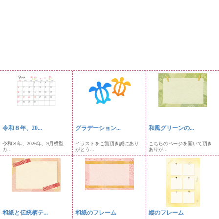
令和８年、20...
グラデーション...
和風グリーンの...
令和８年、2026年、9月横型
イラストをご覧頂き誠にあり
こちらのページを開いて頂き
カ...
がとう...
ありが...
和紙と伝統柄テ...
和紙のフレーム
縦のフレーム