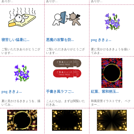
ありが...
ありが...
ありが...
寝苦しい猛暑に...
悪魔の攻撃を防...
png ききょ...
ご覧いただきありがとうござ
ご覧いただきありがとうござ
夏に見かけるききょうを描い
います...
います...
てみま...
png ききょ...
手書き風ラフご...
紅葉、紫和柄玉...
夏に見かけるききょうを、描
こんにちは。まずは閲覧いた
和風背景イラストです。 ベク
いてみ...
だきあ...
ター...