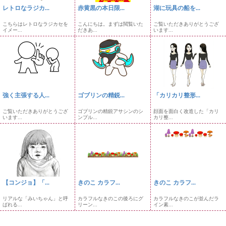
レトロなラジカ...
赤黄黒の本日限...
湖に玩具の船を...
こちらはレトロなラジカセを
こんにちは。まずは閲覧いた
ご覧いただきありがとうござ
イメー...
だきあ...
います...
強く主張する人...
ゴブリンの精鋭...
「カリカリ整形...
ご覧いただきありがとうござ
ゴブリンの精鋭アサシンのシ
顔面を面白く改造した「カリ
います...
ンプル...
カリ整...
【コンジョ】「...
きのこ カラフ...
きのこ カラフ...
リアルな「みいちゃん」と呼
カラフルなきのこの後ろにグ
カラフルなきのこが並んだラ
ばれる...
リーン...
イン素...