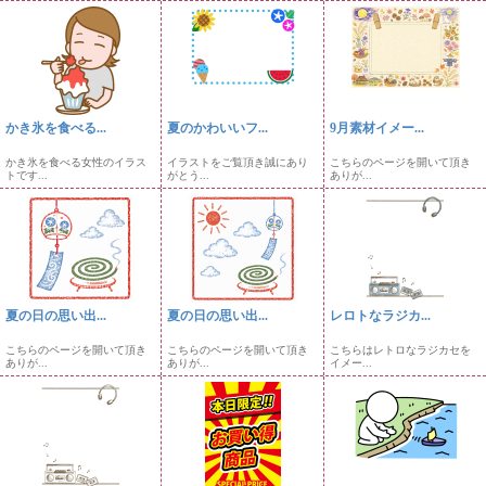
かき氷を食べる...
夏のかわいいフ...
9月素材イメー...
かき氷を食べる女性のイラス
イラストをご覧頂き誠にあり
こちらのページを開いて頂き
トです...
がとう...
ありが...
夏の日の思い出...
夏の日の思い出...
レロトなラジカ...
こちらのページを開いて頂き
こちらのページを開いて頂き
こちらはレトロなラジカセを
ありが...
ありが...
イメー...