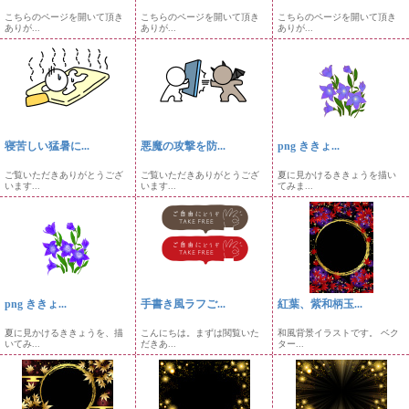
こちらのページを開いて頂き
こちらのページを開いて頂き
こちらのページを開いて頂き
ありが...
ありが...
ありが...
寝苦しい猛暑に...
悪魔の攻撃を防...
png ききょ...
ご覧いただきありがとうござ
ご覧いただきありがとうござ
夏に見かけるききょうを描い
います...
います...
てみま...
png ききょ...
手書き風ラフご...
紅葉、紫和柄玉...
夏に見かけるききょうを、描
こんにちは。まずは閲覧いた
和風背景イラストです。 ベク
いてみ...
だきあ...
ター...