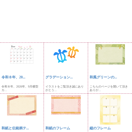
令和８年、20...
グラデーション...
和風グリーンの...
令和８年、2026年、9月横型
イラストをご覧頂き誠にあり
こちらのページを開いて頂き
カ...
がとう...
ありが...
和紙と伝統柄テ...
和紙のフレーム
縦のフレーム